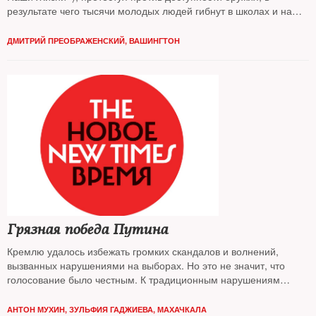
результате чего тысячи молодых людей гибнут в школах и на
университетских кампусах. За акцией в столице США следил
корреспондент The New Times
ДМИТРИЙ ПРЕОБРАЖЕНСКИЙ, ВАШИНГТОН
Грязная победа Путина
Кремлю удалось избежать громких скандалов и волнений,
вызванных нарушениями на выборах. Но это не значит, что
голосование было честным. К традиционным нарушениям
добавились новые
АНТОН МУХИН, ЗУЛЬФИЯ ГАДЖИЕВА, МАХАЧКАЛА