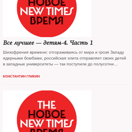
Все лучшее — детям-4. Часть 1
Шизофрения времени: отгораживаясь от мира и грозя Западу
ядерными бомбами, российская элита отправляет своих детей
в западные университеты — так поступили до полусотни
российских чиновников и миллиардеров. В том числе — и из
«кремлевского списка» США
КОНСТАНТИН ГЛИКИН