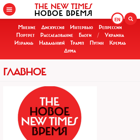
THE NEW TIMES
НОВОЕ ВРЕМЯ
EN
Мнение
Дискуссия
Интервью
Репрессии
Портрет
Расследование
Блоги
/
Украина
Израиль
Навальный
Трамп
Путин
Кремль
Дума
ГЛАВНОЕ