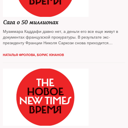
Сага о 50 миллионах
Муаммара Каддафи давно нет, а деньги его все еще живут в
документах французской прокуратуры. В результате экс-
президенту Франции Николя Саркози снова приходится
доказывать, что покойный ливийский диктатор не финансировал
его предвыборную кампанию в 2007 году
НАТАЛЬЯ ФРОЛОВА, БОРИС ЮНАНОВ