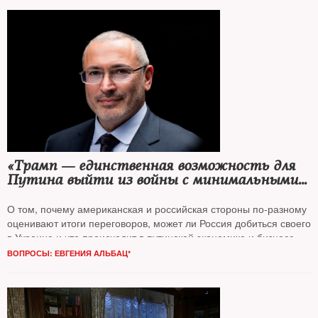
«Трамп — единственная возможность для
Путина выйти из войны с минимальными
потерями»
О том, почему американская и российская стороны по-разному
оценивают итоги переговоров, может ли Россия добиться своего
в Украине и что происходит в путинской экономике и бизнесе,
NT
поговорил с бизнесменом и общественным деятелем
ВОПРОСЫ: ЕВГЕНИЯ АЛЬБАЦ*
Михаилом Ходорковским*