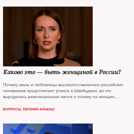
Каково это — быть женщиной в России?
Почему жены и любовницы высокопоставленных российских
чиновников предпочитают рожать в Швейцарии, во что
выродилась революционная мечта и почему на женщин
возлагают миссию спасения общества — книга американской
журналистки
Юлии Иоффе
.
NT
поговорил с автором
ВОПРОСЫ: ЕВГЕНИЯ АЛЬБАЦ*