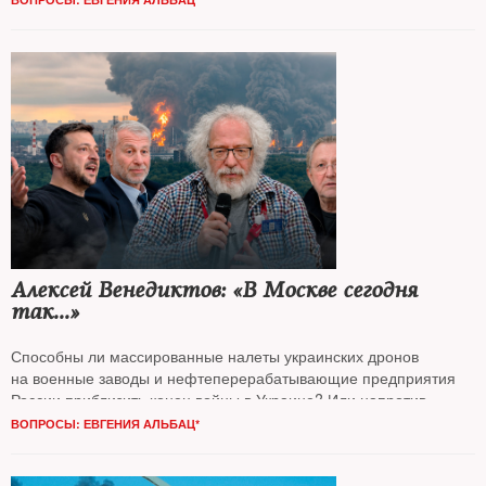
Алексей Венедиктов: «В Москве сегодня
так...»
Способны ли массированные налеты украинских дронов
на военные заводы и нефтеперерабатывающие предприятия
России приблизить конец войны в Украине? Или напротив,
после пожара на нефтезаводе в Капотне надо ждать
ВОПРОСЫ: ЕВГЕНИЯ АЛЬБАЦ*
эскалации? Как ощущают новые реалии москвичи?
NT
говорил
об этом и многом другом с журналистом, бывшим главным