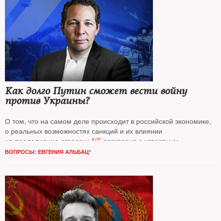
Как долго Путин сможет вести войну
против Украины?
О том, что на самом деле происходит в российской экономике,
о реальных возможностях санкций и их влиянии
на продолжение агрессии
NT
поговорил с известным
экономистом, профессором Гарвардского университета (США)
ВОПРОСЫ: ЕВГЕНИЯ АЛЬБАЦ*
Олегом Ицхоки*