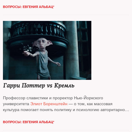
с политологом
Аббасом Галлямовым*
о том, кто и как сегодня
принимает решения в России
ВОПРОСЫ: ЕВГЕНИЯ АЛЬБАЦ*
Гарри Поттер vs Кремль
Профессор славистики и проректор Нью-­Йоркского
университета
Элиот Боренштейн
— о том, как массовая
культура помогает понять политику и психологию авторитарного
режима
ВОПРОСЫ: ЕВГЕНИЯ АЛЬБАЦ*