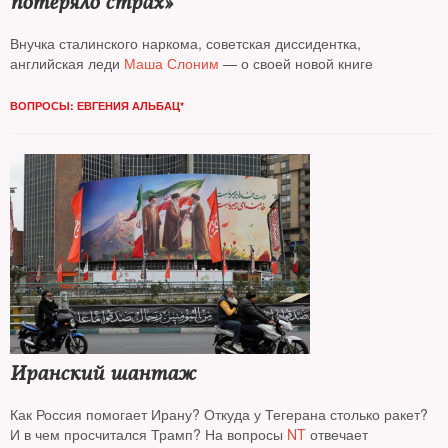
потеряло страх»
Внучка сталинского наркома, советская диссидентка,
английская леди
Маша Слоним
— о своей новой книге
ВОПРОСЫ: ЕВГЕНИЯ АЛЬБАЦ*
Иранский шантаж
Как Россия помогает Ирану? Откуда у Тегерана столько ракет?
И в чем просчитался Трамп? На вопросы
NT
отвечает