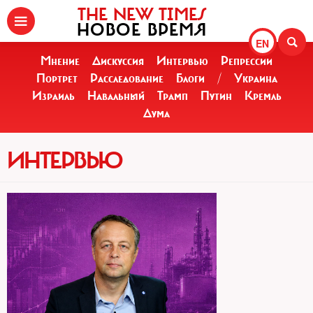
THE NEW TIMES
НОВОЕ ВРЕМЯ
EN
Мнение
Дискуссия
Интервью
Репрессии
Портрет
Расследование
Блоги
/
Украина
Израиль
Навальный
Трамп
Путин
Кремль
Дума
ИНТЕРВЬЮ