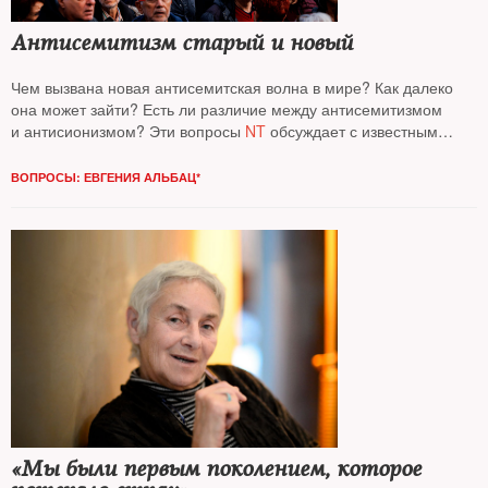
Антисемитизм старый и новый
Чем вызвана новая антисемитская волна в мире? Как далеко
она может зайти? Есть ли различие между антисемитизмом
и антисионизмом? Эти вопросы
NT
обсуждает с известным
социологом, автором книг по социологии повседневности
Виктором Вахштайном*
ВОПРОСЫ: ЕВГЕНИЯ АЛЬБАЦ*
«Мы были первым поколением, которое