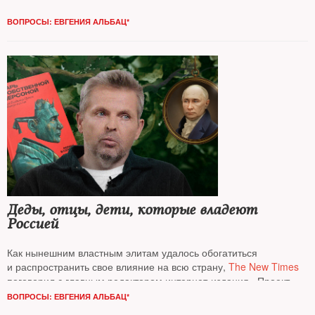
политтехнолога, популярного блогера
Михаила Шейтельмана*
ВОПРОСЫ: ЕВГЕНИЯ АЛЬБАЦ*
Деды, отцы, дети, которые владеют
Россией
Как нынешним властным элитам удалось обогатиться
и распространить свое влияние на всю страну,
The New Times
поговорил с главным редактором интернет-­издания «Проект»
*
и руководителем расследования «Отцы и деды»
Романом
ВОПРОСЫ: ЕВГЕНИЯ АЛЬБАЦ*
Баданиным*