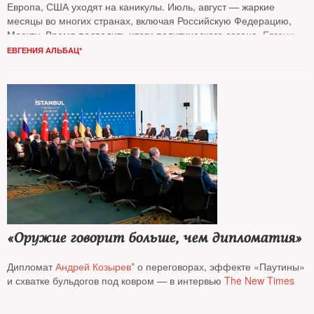
Европа, США уходят на каникулы. Июль, август — жаркие
месяцы во многих странах, включая Российскую Федерацию,
Москву. Время подводить итоги политического сезона.
Евгения
Альбац*
отвечает на вопросы зрителей своего
YouTube
-канала
ЕВГЕНИЯ АЛЬБАЦ*
и читателей
The New Times
«Оружие говорит больше, чем дипломатия»
Дипломат
Андрей Козырев*
о переговорах, эффекте «Паутины»
и схватке бульдогов под ковром — в интервью
The New Times