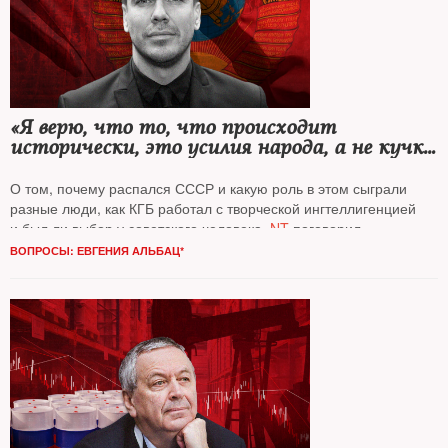
«Я верю, что то, что происходит
исторически, это усилия народа, а не кучки
заговорщиков»
О том, почему распался СССР и какую роль в этом сыграли
разные люди, как КГБ работал с творческой ингтеллигенцией
и был ли выбор у советского человека,
NT
поговорил
с писателем, журналистом
Михаилом Зыгарем*
ВОПРОСЫ: ЕВГЕНИЯ АЛЬБАЦ*