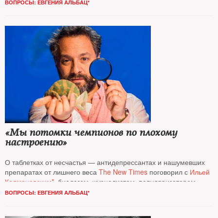
ВОПРОСЫ: ЕВГЕНИЯ АЛЬБАЦ*
«Мы потомки чемпионов по плохому
настроению»
О таблетках от несчастья — антидепрессантах и нашумевших
препаратах от лишнего веса
The New Times
поговорил с
Ильей
Колмановским*
, биологом, журналистом, популяризатором
науки, ведущим популярного подкаста «Голый землекоп»
ВОПРОСЫ: ЕВГЕНИЯ АЛЬБАЦ*