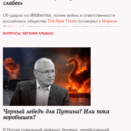
слабее»
Об ударах по
Wildberries
, логике войны и ответственности
российского общества
The New Times
поговорил с
Марком
Фейгиным*
, известным политиком, адвокатом и популярным
блогером
ВОПРОСЫ: ЕВГЕНИЯ АЛЬБАЦ*
Черный лебедь для Путина? Или пока
воробышек?
В России повальный дефицит бензина, неработающий