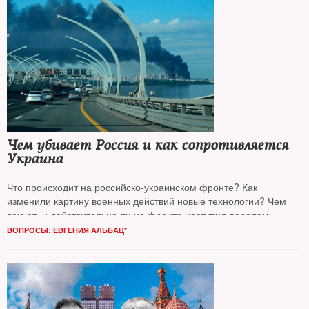
редактором радиостанции «Эхо Москвы»
Алексеем
Венедиктовым*
Чем убивает Россия и как сопротивляется
Украина
Что происходит на российско-украинском фронте? Как
изменили картину военных действий новые технологии? Чем
воюют, и действительно ли на фронте наступил перелом —
об этом
NT
расспрашивал военного аналитика «Русской службы
ВОПРОСЫ: ЕВГЕНИЯ АЛЬБАЦ*
BBC
», профессионального военного
Илью Абишева*