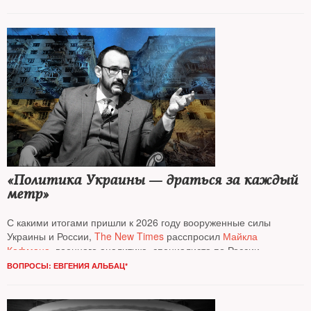
«Политика Украины — драться за каждый
метр»
С какими итогами пришли к 2026 году вооруженные силы
Украины и России,
The New Times
расспросил
Майкла
Кофмана
, военного аналитика, специалиста по России
и Евразии Фонда Карнеги
ВОПРОСЫ: ЕВГЕНИЯ АЛЬБАЦ*