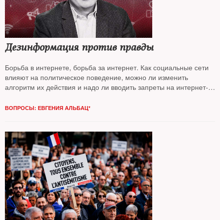
Дезинформация против правды
Борьба в интернете, борьба за интернет. Как социальные сети
влияют на политическое поведение, можно ли изменить
алгоритм их действия и надо ли вводить запреты на интернет-
потребление — об этом
NT
поговорил с известным
экономистом, деканом Лондонской школы бизнеса
Сергеем
ВОПРОСЫ: ЕВГЕНИЯ АЛЬБАЦ*
Гуриевым*