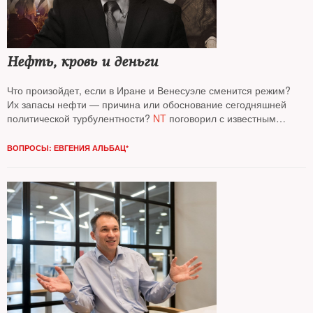
Нефть, кровь и деньги
Что произойдет, если в Иране и Венесуэле сменится режим?
Их запасы нефти — причина или обоснование сегодняшней
политической турбулентности?
NT
поговорил с известным
аналитиком газонефтяного рынка
Сергеем Вакуленко
, старшим
научным сотрудником Берлинского центра Карнеги
ВОПРОСЫ: ЕВГЕНИЯ АЛЬБАЦ*