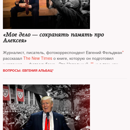
«Мое дело — сохранять память про
Алексея»
Журналист, писатель, фотокорреспондент Евгений Фельдман
*
рассказал
The New Times
о книге, которую он подготовил
к изданию — фотоальбоме «Это Навальный»
**
, и о том, как
фотографировал оппозиционного политика
ВОПРОСЫ: ЕВГЕНИЯ АЛЬБАЦ*