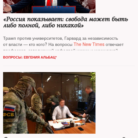
«Россия показывает: свобода может быть
либо полной, либо никакой»
Трамп против университетов, Гарвард за независимость
от власти — кто кого? На вопросы
The New Times
отвечает
профессор, заведующий кафедрой химии и химической
биологии Гарвардского университета
Евгений Шахнович
ВОПРОСЫ: ЕВГЕНИЯ АЛЬБАЦ*