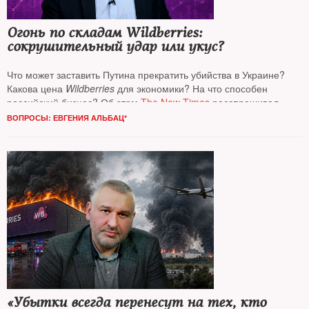
Огонь по складам Wildberries:
сокрушительный удар или укус?
Что может заставить Путина прекратить убийства в Украине?
Какова цена
Wildberries
для экономики? На что способен
российский бизнес? Об этом
The New Times
расспрашивал
известного экономиста, профессора Университета в Чикаго
ВОПРОСЫ: ЕВГЕНИЯ АЛЬБАЦ*
Константина Сонина*
«Убытки всегда перенесут на тех, кто