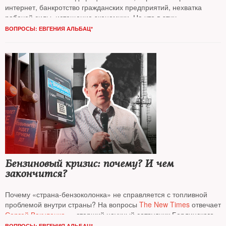
интернет, банкротство гражданских предприятий, нехватка
рабочей силы, истощение экономики. На что в этих
обстоятельствах может пойти Путин? Какие варианты есть
ВОПРОСЫ: ЕВГЕНИЯ АЛЬБАЦ*
у путинской номенклатуры? Какие силы могут остановить
диктатора? Об этом разговор
NT
с политиком, общественным
деятелем
Михаилом Ходорковским*
Бензиновый кризис: почему? И чем
закончится?
Почему «страна-бензоколонка» не справляется с топливной
проблемой внутри страны? На вопросы
The New Times
отвечает
Сергей Вакуленко
— старший научный сотрудник Берлинского
офиса Карнеги, в прошлом аналитик «Газпромнефти»
ВОПРОСЫ: ЕВГЕНИЯ АЛЬБАЦ*