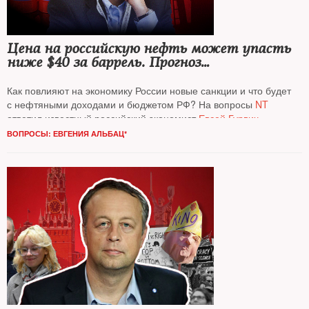
Цена на российскую нефть может упасть
ниже $40 за баррель. Прогноз
Американского энергетического агентства
(EIA)
Как повлияют на экономику России новые санкции и что будет
с нефтяными доходами и бюджетом РФ? На вопросы
NT
ответил известный российский экономист
Евсей Гурвич
ВОПРОСЫ: ЕВГЕНИЯ АЛЬБАЦ*