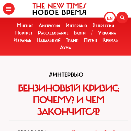
THE NEW TIMES
НОВОЕ ВРЕМЯ
EN
Мнение
Дискуссия
Интервью
Репрессии
Портрет
Расследование
Блоги
/
Украина
Израиль
Навальный
Трамп
Путин
Кремль
Дума
#ИНТЕРВЬЮ
БЕНЗИНОВЫЙ КРИЗИС:
ПОЧЕМУ? И ЧЕМ
ЗАКОНЧИТСЯ?