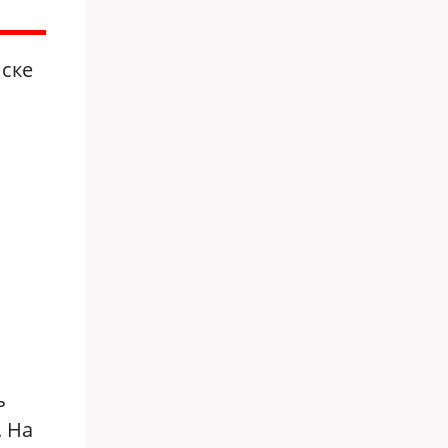
иске
ь
. На