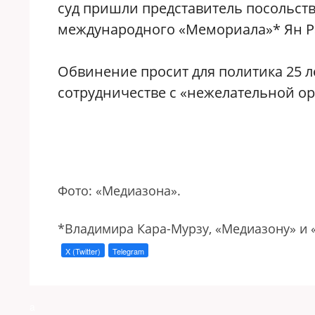
суд пришли представитель посольст
международного «Мемориала»* Ян Ра
Обвинение просит для политика 25 л
сотрудничестве с «нежелательной о
Фото: «Медиазона».
*Владимира Кара-Мурзу, «Медиазону» и 
X (Twitter)
Telegram
a