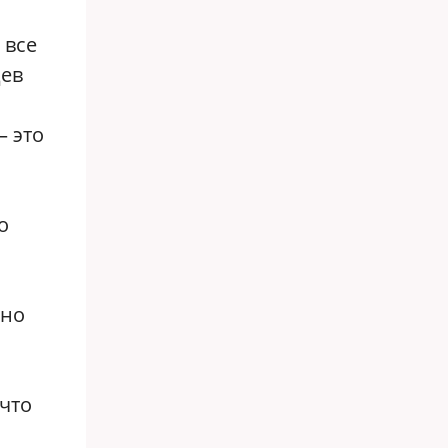
 все
цев
— это
о
тно
 что