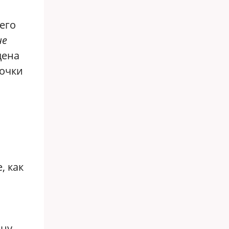
его
не
дена
точки
, как
ну,