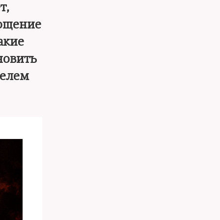
т,
тощение
акие
новить
телем