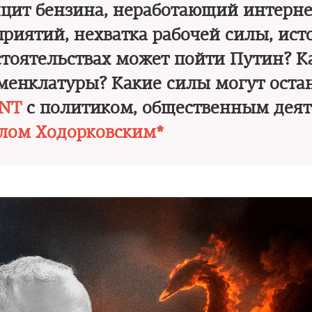
цит бензина, неработающий интерне
приятий, нехватка рабочей силы, ис
бстоятельствах может пойти Путин? К
оменклатуры? Какие силы могут оста
NT
с политиком, общественным дея
лом Ходорковским*