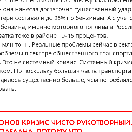
м вашего неназванного собеседника: пока ещ
— она нанесла достаточно существенный удар
тери составили до 25% по бензинам. А с учет
 бензина, именно моторного топлива в Росси
ватка тоже в районе 10–15 процентов.
 млн тонн. Реальные проблемы сейчас в сект
роблемы в секторе общественного транспорта
. Это не системный кризис. Системный кризи
иком. Но поскольку большая часть транспорта
водилось существенно больше, чем потребляло
овать.
ИОНОВ КРИЗИС ЧИСТО РУКОТВОРНЫЙ.
ОДЕЛАНА, ПОТОМУ ЧТО