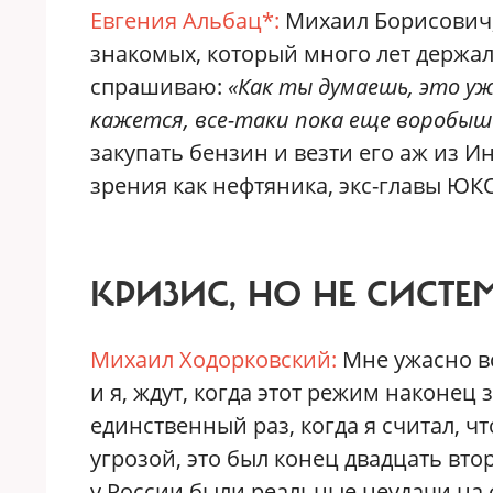
Евгения Альбац*:
Михаил Борисович,
знакомых, который много лет держал
спрашиваю:
«Как ты думаешь, это у
кажется, все-таки пока еще воробыш
закупать бензин и везти его аж из И
зрения как нефтяника, экс-главы ЮК
КРИЗИС, НО НЕ СИСТ
Михаил Ходорковский:
Мне ужасно вс
и я, ждут, когда этот режим наконец 
единственный раз, когда я считал, 
угрозой, это был конец двадцать вто
у России были реальные неудачи на ф