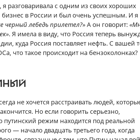
 я разговаривала с одним из своих хороших
 бизнес в России и был очень успешным. И я 
же черный лебедь прилетел?»
А он говорит:
«М
ек»
. Я имела в виду, что Россия теперь вынуж
ндии, куда Россия поставляет нефть. С вашей 
ОСа, что такое происходит на бензоколонках?
ЕМНЫЙ
егда не хочется расстраивать людей, которые
закончится. Но если говорить серьезно,
что путинский режим находится под реальной
рого — начало двадцать третьего года, когда
ронте, связанные с тем, что Путин начал вой