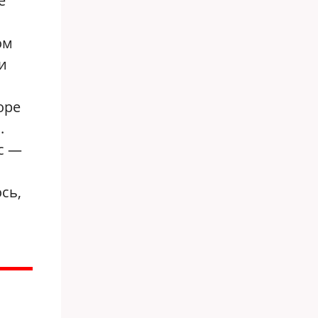
е
ом
и
оре
.
с —
сь,