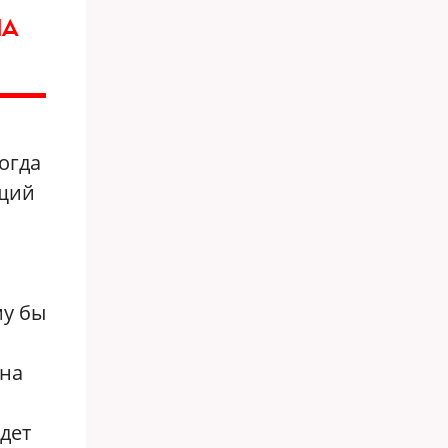
НА
огда
ющий
му бы
жна
удет