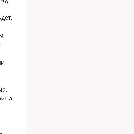
дет,
ом
ы —
ли
ма.
аина