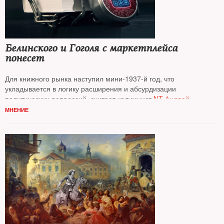
Белинского и Гоголя с маркетплейса
понесет
Для книжного рынка наступил мини‑1937‑й год, что
укладывается в логику расширения и абсурдизации
политических репрессий, считает колумнист
NT Андрей
Колесников*
МНЕНИЕ