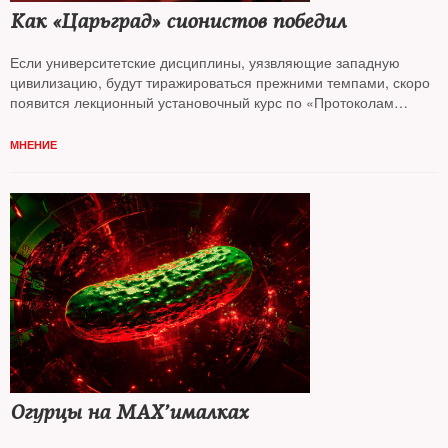
Как «Царьград» сионистов победил
Если университетские дисциплины, уязвляющие западную
цивилизацию, будут тиражироваться прежними темпами, скоро
появится лекционный установочный курс по «Протоколам
сионских мудрецов», считает колумнист
NT Андрей Колесников*
МНЕНИЕ
Огурцы на MAX’ималках