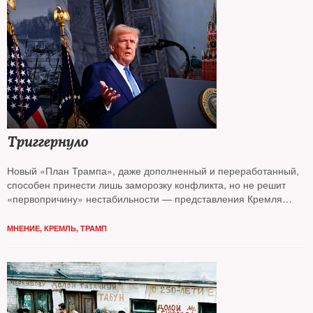
Триггернуло
Новый «План Трампа», даже дополненный и переработанный,
способен принести лишь заморозку конфликта, но не решит
«первопричину» нестабильности — представления Кремля
об устройстве мира, считает колумнист
NT Андрей Колесников*
МНЕНИЕ
,
КРЕМЛЬ
,
ТРАМП