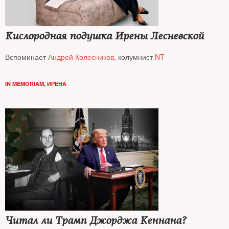
Кислородная подушка Ирены Лесневской
Вспоминает
Андрей Колесников
, колумнист
NT
IN MEMORIAM
,
ИРЕНА
Читал ли Трамп Джорджа Кеннана?