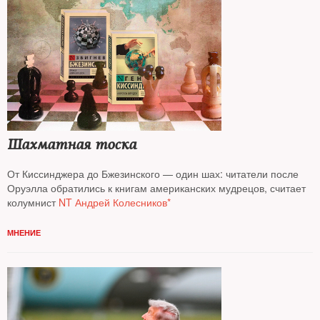
Шахматная тоска
От Киссинджера до Бжезинского — один шах: читатели после
Оруэлла обратились к книгам американских мудрецов, считает
колумнист
NT Андрей Колесников*
МНЕНИЕ