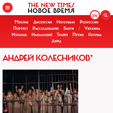
THE NEW TIMES
НОВОЕ ВРЕМЯ
EN
Мнение
Дискуссия
Интервью
Репрессии
Портрет
Расследование
Блоги
/
Украина
Израиль
Навальный
Трамп
Путин
Кремль
Дума
АНДРЕЙ КОЛЕСНИКОВ*