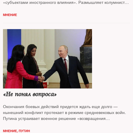
«субъектами иностранного влияния». Размышляет колумнист
NT Андрей Колесников*
МНЕНИЕ
«Не понял вопроса»
Окончания боевых действий придется ждать еще долго —
нынешний конфликт протекает в режиме средневековых войн.
Путина устраивает военное решение «возвращения
Донбасса» — цена вопроса значения не имеет, считает
колумнист
NT Андрей Колесников*
МНЕНИЕ
,
ПУТИН