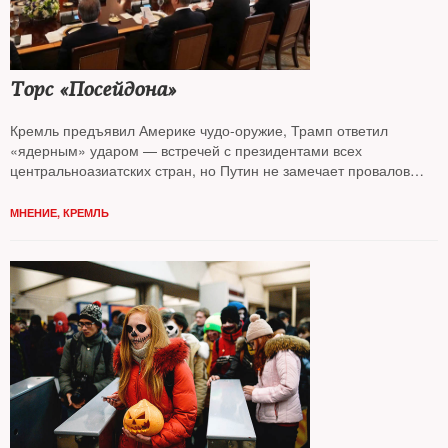
Торс «Посейдона»
Кремль предъявил Америке чудо-оружие, Трамп ответил
«ядерным» ударом — встречей с президентами всех
центральноазиатских стран, но Путин не замечает провалов
и готов продолжать СВО, считает колумнист
NT Андрей
Колесников*
МНЕНИЕ
,
КРЕМЛЬ