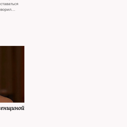
сставаться
ворил
уки,
мановским*
женщиной