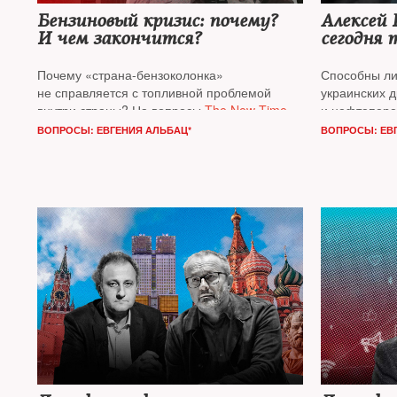
Бензиновый кризис: почему?
Алексей 
И чем закончится?
сегодня т
Почему «страна-бензоколонка»
Способны ли
не справляется с топливной проблемой
украинских 
внутри страны? На вопросы
The New Times
и нефтепер
отвечает
Сергей Вакуленко
— старший
России приб
ВОПРОСЫ: ЕВГЕНИЯ АЛЬБАЦ*
ВОПРОСЫ: ЕВ
научный сотрудник Берлинского офиса
Или напроти
Карнеги, в прошлом аналитик
на нефтезав
«Газпромнефти»
эскалации? 
москвичи?
N
другом с жу
редактором 
Алексеем Ве