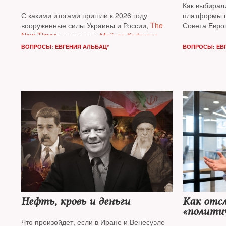
Как выбирал
С какими итогами пришли к 2026 году
платформы п
вооруженные силы Украины и России,
The
Совета Евро
New Times
расспросил
Майкла Кофмана
,
Ходорковски
военного аналитика, специалиста по России
политическо
ВОПРОСЫ: ЕВГЕНИЯ АЛЬБАЦ*
ВОПРОСЫ: ЕВ
и Евразии Фонда Карнеги
Нефть, кровь и деньги
Как отс
«полити
Что произойдет, если в Иране и Венесуэле