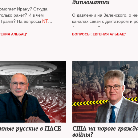
дипломатии
помогает Ирану? Откуда
только ракет? И в чем
О давлении на Зеленского, о 
 Трамп? На вопросы
NT
каналах связи с диктатором и р
раильский военный аналитик
Александра Лукашенко как поср
между Кремлем и Белым домо
ГЕНИЯ АЛЬБАЦ*
ВОПРОСЫ: ЕВГЕНИЯ АЛЬБАЦ*
рассказал известный американс
журналист
Саймон Шустер
нные русские в ПАСЕ
США на пороге гражд
войны?