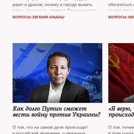
ракет и дронов, почему в городе выжить
обогатиться 
легче, чем в селе, отставка Ермака и кому
на всю стра
доверяют украинцы —
The New Times
с главным ре
ВОПРОСЫ: ЕВГЕНИЯ АЛЬБАЦ*
ВОПРОСЫ: ЕВ
расспросил политтехнолога, популярного
«Проект»
*
и 
блогера
Михаила Шейтельмана*
«Отцы и де
Как долго Путин сможет
«Я верю,
вести войну против Украины?
происхо
усилия н
заговорщ
О том, что на самом деле происходит
О том, поче
в российской экономике, о реальных
в этом сыгра