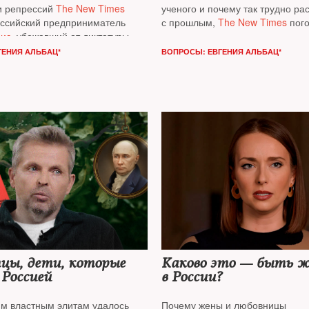
и репрессий
The New Times
ученого и почему так трудно ра
оссийский предприниматель
с прошлым,
The New Times
пого
нис
, убежавший от диктатуры
с зоологом, популяризатором на
известным блогером
Ильей Кол
ГЕНИЯ АЛЬБАЦ*
ВОПРОСЫ: ЕВГЕНИЯ АЛЬБАЦ*
цы, дети, которые
Каково это — быть 
Россией
в России?
м властным элитам удалось
Почему жены и любовницы