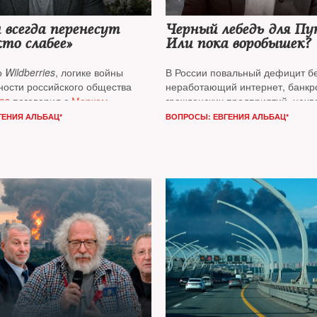
всегда перенесут
Черный лебедь для П
кто слабее»
Или пока воробышек?
о
Wildberries
, логике войны
В России повальный дефицит б
ности российского общества
неработающий интернет, банкр
es
поговорил с
Марком
гражданских предприятий, нехв
 известным политиком,
силы, истощение экономики. На 
ГЕНИЯ АЛЬБАЦ*
ВОПРОСЫ: ЕВГЕНИЯ АЛЬБАЦ*
 популярным блогером
обстоятельствах может пойти П
варианты есть у путинской ном
Какие силы могут остановить ди
Об этом разговор
NT
с политико
общественным деятелем
Миха
Ходорковским*