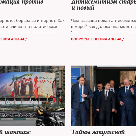
рмация против
Антисемитизм стар
и новый
ернете, борьба за интернет. Как
Чем вызвана новая антисемитск
сети влияют на политическое
в мире? Как далеко она может 
можно ли изменить алгоритм
Есть ли различие между антис
и надо ли вводить запреты
и антисионизмом? Эти вопрос
ГЕНИЯ АЛЬБАЦ*
ВОПРОСЫ: ЕВГЕНИЯ АЛЬБАЦ*
-потребление — об этом
NT
обсуждает с известным социоло
 известным экономистом,
книг по социологии повседневн
донской школы бизнеса
Виктором Вахштайном*
иевым*
ий шантаж
Тайны закулисной