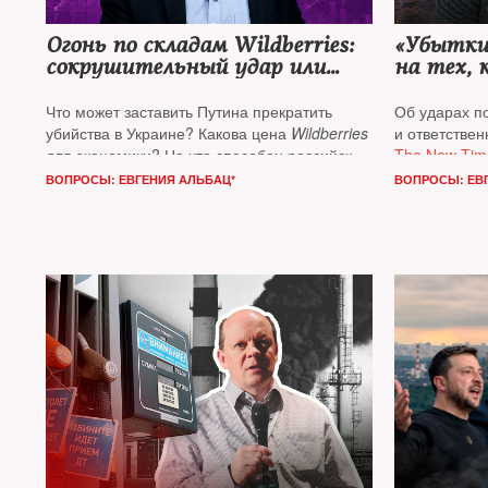
Огонь по складам Wildberries:
«Убытки 
сокрушительный удар или
на тех, 
укус?
Что может заставить Путина прекратить
Об ударах п
убийства в Украине? Какова цена
Wildberries
и ответствен
для экономики? На что способен российский
The New Tim
бизнес? Об этом
The New Times
Фейгиным*
,
ВОПРОСЫ: ЕВГЕНИЯ АЛЬБАЦ*
ВОПРОСЫ: ЕВ
расспрашивал известного экономиста,
адвокатом и
профессора Университета в Чикаго
Константина Сонина*