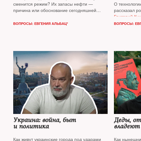
сменится режим? Их запасы нефти —
О технологи
причина или обоснование сегодняшней
рассказал р
политической турбулентности?
NT
поговорил
Григорий Ку
с известным аналитиком газонефтяного
ВОПРОСЫ: ЕВГЕНИЯ АЛЬБАЦ*
ВОПРОСЫ: ЕВ
рынка
Сергеем Вакуленко
, старшим
научным сотрудником Берлинского центра
Карнеги
Украина: война, быт
Деды, от
и политика
владеют 
Как живут украинские города под ударами
Как нынешни