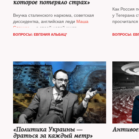
которое потеряло страх»
Как Россия 
Внучка сталинского наркома, советская
у Тегерана с
диссидентка, английская леди
Маша
просчитался
Слоним
— о своей новой книге
отвечает из
Давид Шарп*
ВОПРОСЫ: ЕВГЕНИЯ АЛЬБАЦ*
ВОПРОСЫ: ЕВ
«Политика Украины —
Антивое
драться за каждый метр»