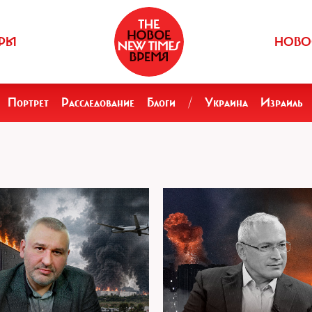
РЫ
НОВО
Портрет
Расследование
Блоги
/
Украина
Израиль