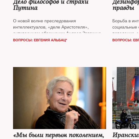
Дело философов и страхи
Дезинфо
Путина
правды
О новой волне преследования
Борьба в инт
интеллектуалов, «деле Аристотеля»,
социальные 
антивоенном обращении Андрея Звягинцева
поведение, 
и скандале вокруг постановки «Гамлета»
их действия 
ВОПРОСЫ: ЕВГЕНИЯ АЛЬБАЦ*
ВОПРОСЫ: ЕВ
NT
поговорил с публицистом, политологом
на интернет
Андреем Колесниковым*
поговорил с
деканом Лон
Сергеем Гур
«Мы были первым поколением,
Иранск