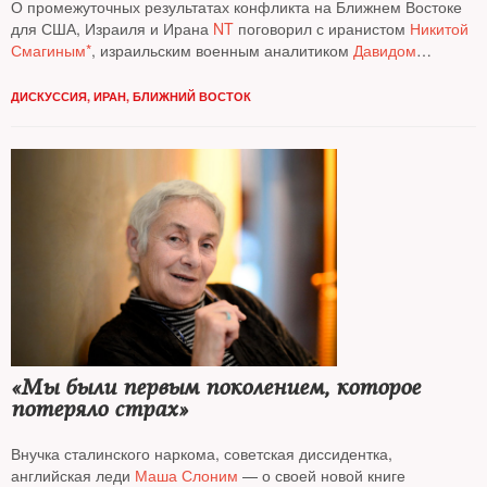
О промежуточных результатах конфликта на Ближнем Востоке
для США, Израиля и Ирана
NT
поговорил с иранистом
Никитой
Смагиным*
, израильским военным аналитиком
Давидом
Шарпом
и профессором Гарвардского университета
Евгением
Шахновичем
ДИСКУССИЯ
,
ИРАН
,
БЛИЖНИЙ ВОСТОК
«Мы были первым поколением, которое
потеряло страх»
Внучка сталинского наркома, советская диссидентка,
английская леди
Маша Слоним
— о своей новой книге