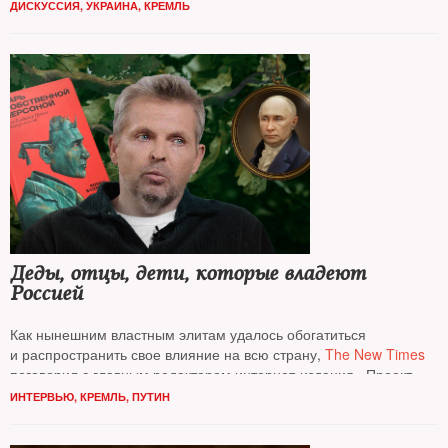
политику, премьеру правительства РФ в 2000–2004 годах
ДИСКУССИЯ
,
УКРАИНА
,
КРЕМЛЬ
Деды, отцы, дети, которые владеют
Россией
Как нынешним властным элитам удалось обогатиться
и распространить свое влияние на всю страну,
The New Times
поговорил с главным редактором интернет-­издания «Проект»
*
и руководителем расследования «Отцы и деды»
Романом
ИНТЕРВЬЮ
,
КРЕМЛЬ
,
ПУТИН
Баданиным*