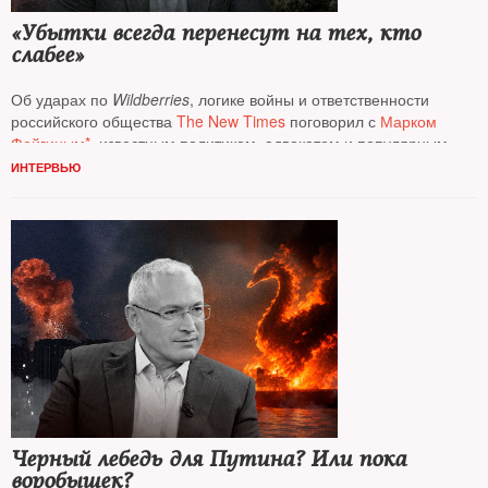
«Убытки всегда перенесут на тех, кто
слабее»
Об ударах по
Wildberries
, логике войны и ответственности
российского общества
The New Times
поговорил с
Марком
Фейгиным*
, известным политиком, адвокатом и популярным
блогером
ИНТЕРВЬЮ
Черный лебедь для Путина? Или пока
воробышек?