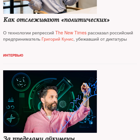
Как отслеживают «политических»
О технологии репрессий
The New Times
рассказал российский
предприниматель
Григорий Кунис
, убежавший от диктатуры
ИНТЕРВЬЮ
За пределами ойкумены