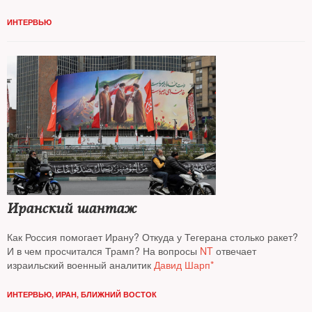
ИНТЕРВЬЮ
Иранский шантаж
Как Россия помогает Ирану? Откуда у Тегерана столько ракет?
И в чем просчитался Трамп? На вопросы
NT
отвечает
израильский военный аналитик
Давид Шарп*
ИНТЕРВЬЮ
,
ИРАН
,
БЛИЖНИЙ ВОСТОК