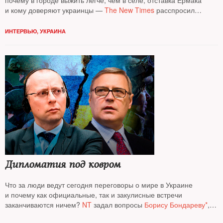
почему в городе выжить легче, чем в селе, отставка Ермака
и кому доверяют украинцы —
The New Times
расспросил
политтехнолога, популярного блогера
Михаила Шейтельмана*
ИНТЕРВЬЮ
,
УКРАИНА
Дипломатия под ковром
Что за люди ведут сегодня переговоры о мире в Украине
и почему как официальные, так и закулисные встречи
заканчиваются ничем?
NT
задал вопросы
Борису Бондареву*
,
дипломату в изгнании, и
Михаилу Касьянову*
, оппозиционному