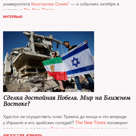
университета
Константин Сонин*
— о событиях октября в
интервью
The New Times
ИНТЕРВЬЮ
Сделка достойная Нобеля. Мир на Ближнем
Востоке?
Удастся ли осуществить план Трампа до конца и что впереди
у Израиля и его арабских соседей?
The New Times
поговорил
с военным аналитиком
Давидом Шарпом
и медиа-­менеджером,
политическим обозревателем
Михаилом Гуревичем
ДИСКУССИЯ
,
ИЗРАИЛЬ