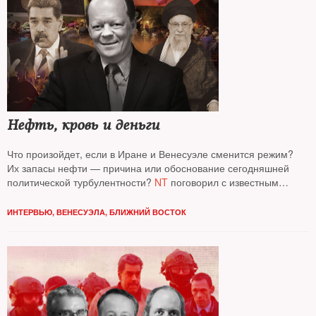
Нефть, кровь и деньги
Что произойдет, если в Иране и Венесуэле сменится режим?
Их запасы нефти — причина или обоснование сегодняшней
политической турбулентности?
NT
поговорил с известным
аналитиком газонефтяного рынка
Сергеем Вакуленко
, старшим
научным сотрудником Берлинского центра Карнеги
ИНТЕРВЬЮ
,
ВЕНЕСУЭЛА
,
БЛИЖНИЙ ВОСТОК