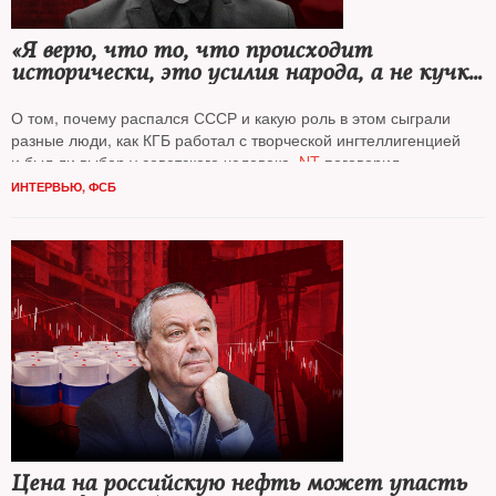
«Я верю, что то, что происходит
исторически, это усилия народа, а не кучки
заговорщиков»
О том, почему распался СССР и какую роль в этом сыграли
разные люди, как КГБ работал с творческой ингтеллигенцией
и был ли выбор у советского человека,
NT
поговорил
с писателем, журналистом
Михаилом Зыгарем*
ИНТЕРВЬЮ
,
ФСБ
Цена на российскую нефть может упасть