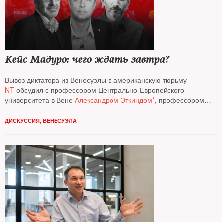
Кейс Мадуро: чего ждать завтра?
Вывоз диктатора из Венесуэлы в американскую тюрьму
NT
обсудил с профессором Центрально-­Европейского
университета в Вене
Александром Эткиндом*
, профессором
Чикагского университета
Константином Сониным*
,
профессором
King’s College London
(Великобритания)
ДИСКУССИЯ
,
ВЕНЕСУЭЛА
Сэмюэлем Грином