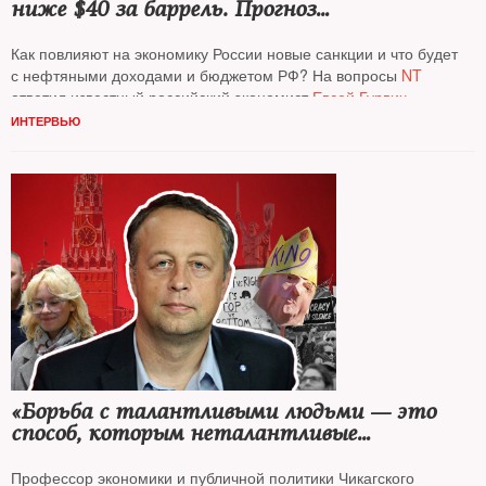
ниже $40 за баррель. Прогноз
Американского энергетического агентства
(EIA)
Как повлияют на экономику России новые санкции и что будет
с нефтяными доходами и бюджетом РФ? На вопросы
NT
ответил известный российский экономист
Евсей Гурвич
ИНТЕРВЬЮ
«Борьба с талантливыми людьми — это
способ, которым неталантливые
удерживают свои позиции»
Профессор экономики и публичной политики Чикагского