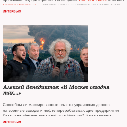
Сергей Вакуленко
— старший научный сотрудник Берлинского
офиса Карнеги, в прошлом аналитик «Газпромнефти»
ИНТЕРВЬЮ
Алексей Венедиктов: «В Москве сегодня
так...»
Способны ли массированные налеты украинских дронов
на военные заводы и нефтеперерабатывающие предприятия
России приблизить конец войны в Украине? Или напротив,
после пожара на нефтезаводе в Капотне надо ждать
ИНТЕРВЬЮ