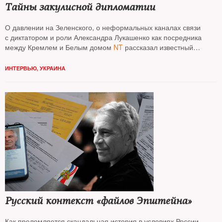
Тайны закулисной дипломатии
О давлении на Зеленского, о неформальных каналах связи
с диктатором и роли Александра Лукашенко как посредника
между Кремлем и Белым домом
NT
рассказал известный
американский журналист
Саймон Шустер
ИНТЕРВЬЮ
,
УКРАИНА
Русский контекст «файлов Эпштейна»
Как преломляется скандальная история в условиях России,