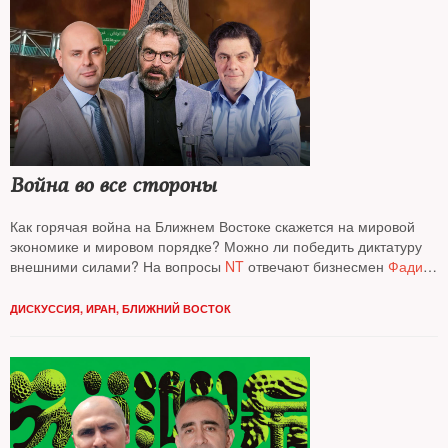
Война во все стороны
Как горячая война на Ближнем Востоке скажется на мировой
экономике и мировом порядке? Можно ли победить диктатуру
внешними силами? На вопросы
NT
отвечают бизнесмен
Фади
Храйбе
, журналист, эксперт по Центральной Азии
Аркадий
Дубнов
и основатель аналитического проекта
Re: Russia
ДИСКУССИЯ
,
ИРАН
,
БЛИЖНИЙ ВОСТОК
политолог
Кирилл Рогов*