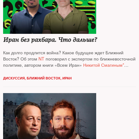
Иран без рахбара. Что дальше?
Как долго продлится война? Какое будущее ждет Ближний
Восток? Об этом
NT
поговорил с экспертом по ближневосточной
политике, автором книги «Всем Иран»
Никитой Смагиным*
и израильским журналистом, военным аналитиком
Давидом
Шарпом
ДИСКУССИЯ
,
БЛИЖНИЙ ВОСТОК
,
ИРАН