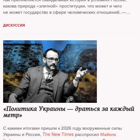
какова природа «элитной» проституции, что может и чего
не может государство в сфере человеческих отношений, —
NT
обсудил с
Боженой Рынской
, светской обозревательницей
и популярным блогером, и
Ольгой Романовой*
, журналистом,
ДИСКУССИЯ
правозащитницей, основательницей фонда «Русь сидящая»
**
«Политика Украины — драться за каждый
метр»
С какими итогами пришли к 2026 году вооруженные силы
Украины и России,
The New Times
расспросил
Майкла