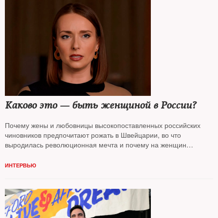
Каково это — быть женщиной в России?
Почему жены и любовницы высокопоставленных российских
чиновников предпочитают рожать в Швейцарии, во что
выродилась революционная мечта и почему на женщин
возлагают миссию спасения общества — книга американской
журналистки
Юлии Иоффе
.
NT
поговорил с автором
ИНТЕРВЬЮ