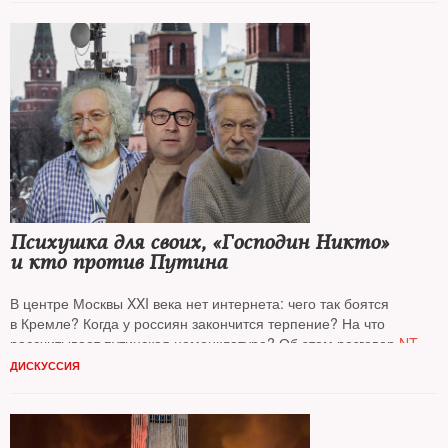
Психушка для своих, «Господин Никто»
и кто против Путина
В центре Москвы XXI века нет интернета: чего так боятся
в Кремле? Когда у россиян закончится терпение? На что
рассчитывает путинская номенклатура? Об этом разговор
NT
с бывшим главным редактором «Эхо Москвы»
Алексеем
ДИСКУССИЯ
Венедиктовым*
, главным редактором проекта «Можем
объяснить»
Максимом Гликиным*
и политологом
Дмитрием
Орешкиным*