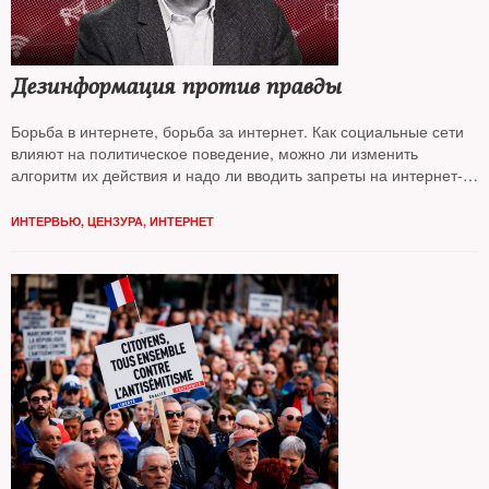
Дезинформация против правды
Борьба в интернете, борьба за интернет. Как социальные сети
влияют на политическое поведение, можно ли изменить
алгоритм их действия и надо ли вводить запреты на интернет-
потребление — об этом
NT
поговорил с известным
экономистом, деканом Лондонской школы бизнеса
Сергеем
ИНТЕРВЬЮ
,
ЦЕНЗУРА
,
ИНТЕРНЕТ
Гуриевым*