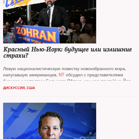
Красный Нью-­Йорк: будущее или излишние
страхи?
Левую националистическую повестку новоизбранного мэра,
напугавшую американцев,
NT
обсудил с представителями
бизнеса и жителями Большого Яблока, как называют Нью-­Йорк,
Алексеем Фридляндом
и
Аней Левитов
ДИСКУССИЯ
,
США