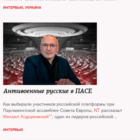
Кофмана
, военного аналитика, специалиста по России
и Евразии Фонда Карнеги
ИНТЕРВЬЮ
,
УКРАИНА
Антивоенные русские в ПАСЕ
Как выбирали участников российской платформы при
Парламентской ассамблее Совета Европы,
NT
рассказал
Михаил Ходорковский**
, один из лидеров российской
политической эмиграции
ИНТЕРВЬЮ