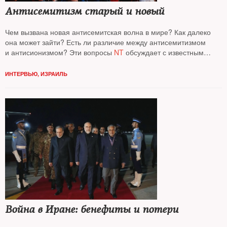
Антисемитизм старый и новый
Чем вызвана новая антисемитская волна в мире? Как далеко
она может зайти? Есть ли различие между антисемитизмом
и антисионизмом? Эти вопросы
NT
обсуждает с известным
социологом, автором книг по социологии повседневности
Виктором Вахштайном*
ИНТЕРВЬЮ
,
ИЗРАИЛЬ
Война в Иране: бенефиты и потери