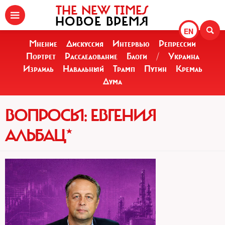
THE NEW TIMES
НОВОЕ ВРЕМЯ
EN
Мнение
Дискуссия
Интервью
Репрессии
Портрет
Расследование
Блоги
/
Украина
Израиль
Навальный
Трамп
Путин
Кремль
Дума
ВОПРОСЫ: ЕВГЕНИЯ
АЛЬБАЦ*