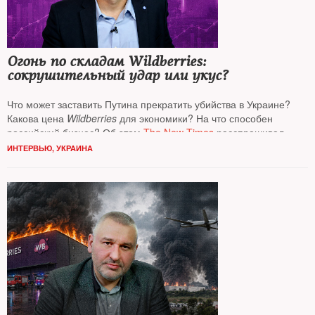
Огонь по складам Wildberries:
сокрушительный удар или укус?
Что может заставить Путина прекратить убийства в Украине?
Какова цена
Wildberries
для экономики? На что способен
российский бизнес? Об этом
The New Times
расспрашивал
известного экономиста, профессора Университета в Чикаго
ИНТЕРВЬЮ
,
УКРАИНА
Константина Сонина*