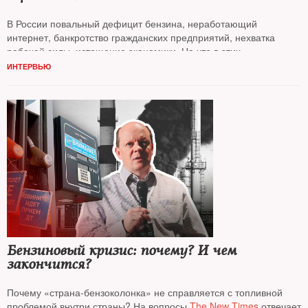
В России повальный дефицит бензина, неработающий
интернет, банкротство гражданских предприятий, нехватка
рабочей силы, истощение экономики. На что в этих
обстоятельствах может пойти Путин? Какие варианты есть
ИНТЕРВЬЮ
у путинской номенклатуры? Какие силы могут остановить
диктатора? Об этом разговор
NT
с политиком, общественным
деятелем
Михаилом Ходорковским*
Бензиновый кризис: почему? И чем
закончится?
Почему «страна-бензоколонка» не справляется с топливной
проблемой внутри страны? На вопросы
The New Times
отвечает