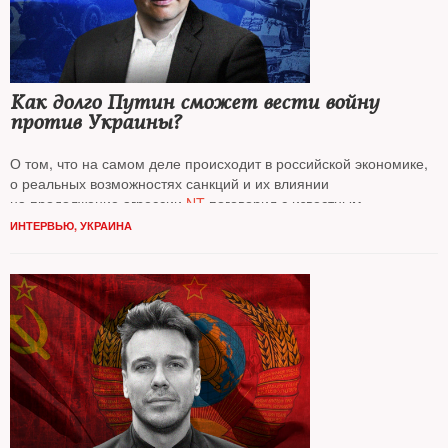
Как долго Путин сможет вести войну
против Украины?
О том, что на самом деле происходит в российской экономике,
о реальных возможностях санкций и их влиянии
на продолжение агрессии
NT
поговорил с известным
экономистом, профессором Гарвардского университета (США)
ИНТЕРВЬЮ
,
УКРАИНА
Олегом Ицхоки*