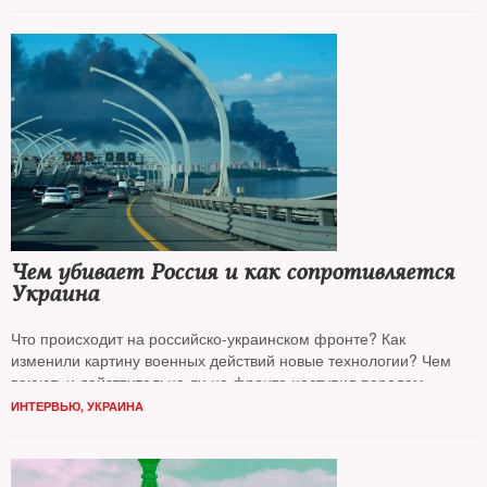
эскалации? Как ощущают новые реалии москвичи?
NT
говорил
об этом и многом другом с журналистом, бывшим главным
редактором радиостанции «Эхо Москвы»
Алексеем
Венедиктовым*
Чем убивает Россия и как сопротивляется
Украина
Что происходит на российско-украинском фронте? Как
изменили картину военных действий новые технологии? Чем
воюют, и действительно ли на фронте наступил перелом —
об этом
NT
расспрашивал военного аналитика «Русской службы
ИНТЕРВЬЮ
,
УКРАИНА
BBC
», профессионального военного
Илью Абишева*