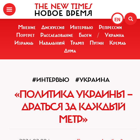
THE NEW TIMES
НОВОЕ ВРЕМЯ
EN
Мнение
Дискуссия
Интервью
Репрессии
Портрет
Расследование
Блоги
/
Украина
Израиль
Навальный
Трамп
Путин
Кремль
Дума
#ИНТЕРВЬЮ
#УКРАИНА
«ПОЛИТИКА УКРАИНЫ —
ДРАТЬСЯ ЗА КАЖДЫЙ
МЕТР»