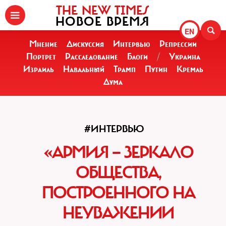
THE NEW TIMES
НОВОЕ ВРЕМЯ
EN
Мнение
Дискуссия
Интервью
Репрессии
Портрет
Расследование
Блоги
/
Украина
Израиль
Навальный
Трамп
Путин
Кремль
Дума
#ИНТЕРВЬЮ
«АРМИЯ — ЗЕРКАЛО
ОБЩЕСТВА,
ПОСТРОЕННОГО НА
НЕУВАЖЕНИИ