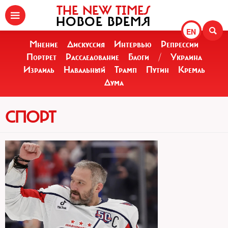
THE NEW TIMES
НОВОЕ ВРЕМЯ
EN
Мнение
Дискуссия
Интервью
Репрессии
Портрет
Расследование
Блоги
/
Украина
Израиль
Навальный
Трамп
Путин
Кремль
Дума
СПОРТ