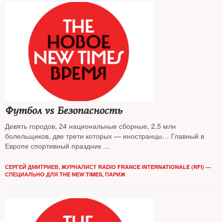
Футбол vs Безопасность
Девять городов, 24 национальные сборные, 2,5 млн
болельщиков, две трети которых — иностранцы… Главный в
Европе спортивный праздник
этого лета пройдет в условиях чрезвычайного положения и на
фоне массовых акций социального протеста
СЕРГЕЙ ДМИТРИЕВ, ЖУРНАЛИСТ RADIO FRANCE INTERNATIONALE (RFI) —
СПЕЦИАЛЬНО ДЛЯ THE NEW TIMES, ПАРИЖ