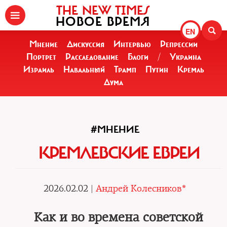
THE NEW TIMES
НОВОЕ ВРЕМЯ
EN
Мнение
Дискуссия
Интервью
Репрессии
Портрет
Расследование
Блоги
/
Украина
Израиль
Навальный
Трамп
Путин
Кремль
Дума
#МНЕНИЕ
КРЕМЛЕВСКИЕ ЕВРЕИ
2026.02.02 |
Андрей Колесников*
Как и во времена советской