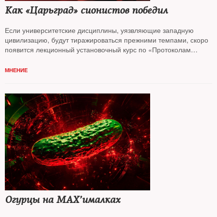
Как «Царьград» сионистов победил
Если университетские дисциплины, уязвляющие западную
цивилизацию, будут тиражироваться прежними темпами, скоро
появится лекционный установочный курс по «Протоколам
сионских мудрецов», считает колумнист
NT Андрей Колесников*
МНЕНИЕ
Огурцы на MAX’ималках