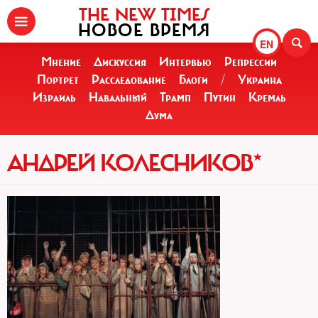
THE NEW TIMES
НОВОЕ ВРЕМЯ
EN
Мнение
Дискуссия
Интервью
Репрессии
Портрет
Расследование
Блоги
/
Украина
Израиль
Навальный
Трамп
Путин
Кремль
Дума
АНДРЕЙ КОЛЕСНИКОВ*