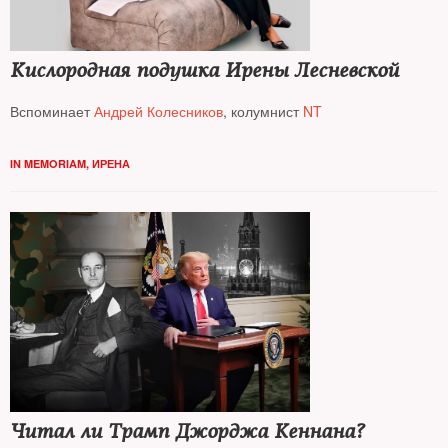
Кислородная подушка Ирены Лесневской
Вспоминает
Андрей Колесников
, колумнист
NT
IN MEMORIAM
,
ИРЕНА
Читал ли Трамп Джорджа Кеннана?