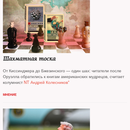
Шахматная тоска
От Киссинджера до Бжезинского — один шах: читатели после
Оруэлла обратились к книгам американских мудрецов, считает
колумнист
NT Андрей Колесников*
МНЕНИЕ