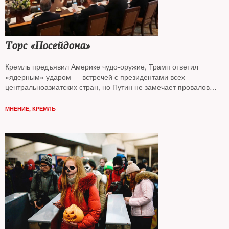
Торс «Посейдона»
Кремль предъявил Америке чудо-оружие, Трамп ответил
«ядерным» ударом — встречей с президентами всех
центральноазиатских стран, но Путин не замечает провалов
и готов продолжать СВО, считает колумнист
NT Андрей
Колесников*
МНЕНИЕ
,
КРЕМЛЬ