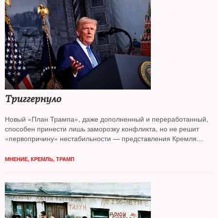
Триггернуло
Новый «План Трампа», даже дополненный и переработанный,
способен принести лишь заморозку конфликта, но не решит
«первопричину» нестабильности — представления Кремля
об устройстве мира, считает колумнист
NT Андрей Колесников*
МНЕНИЕ
,
КРЕМЛЬ
,
ТРАМП