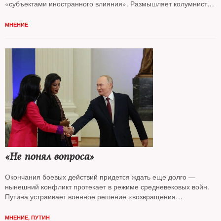
«субъектами иностранного влияния». Размышляет колумнист
NT Андрей Колесников*
МНЕНИЕ
«Не понял вопроса»
Окончания боевых действий придется ждать еще долго —
нынешний конфликт протекает в режиме средневековых войн.
Путина устраивает военное решение «возвращения
Донбасса» — цена вопроса значения не имеет, считает
колумнист
NT Андрей Колесников*
МНЕНИЕ
,
ПУТИН