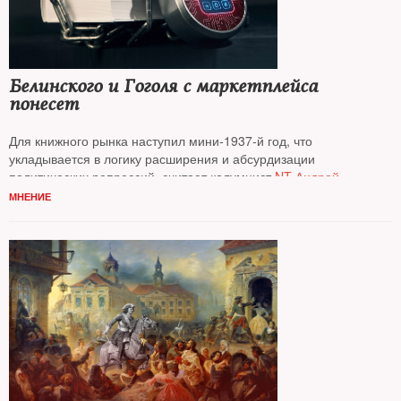
Белинского и Гоголя с маркетплейса
понесет
Для книжного рынка наступил мини‑1937‑й год, что
укладывается в логику расширения и абсурдизации
политических репрессий, считает колумнист
NT Андрей
Колесников*
МНЕНИЕ