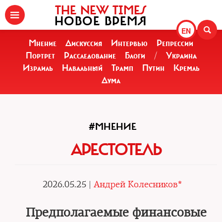
THE NEW TIMES
НОВОЕ ВРЕМЯ
EN
Мнение
Дискуссия
Интервью
Репрессии
Портрет
Расследование
Блоги
/
Украина
Израиль
Навальный
Трамп
Путин
Кремль
Дума
#МНЕНИЕ
АРЕСТОТЕЛЬ
2026.05.25 |
Андрей Колесников*
Предполагаемые финансовые