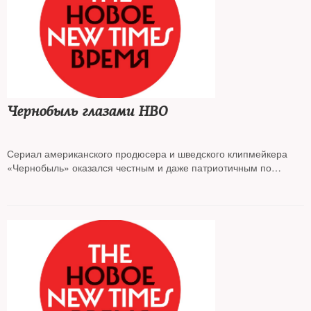
Чернобыль глазами HBO
Сериал американского продюсера и шведского клипмейкера
«Чернобыль» оказался честным и даже патриотичным по
отношению к России высказыванием: предварительные итоги
подводит публицист
Юрий Сапрыкин