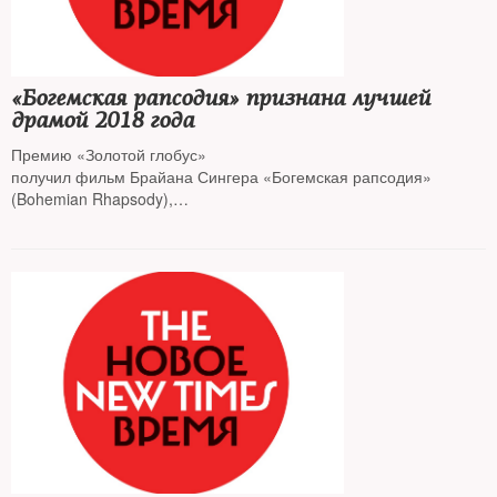
«Богемская рапсодия» признана лучшей
драмой 2018 года
Премию «Золотой глобус»
получил фильм Брайана Сингера «Богемская рапсодия»
(Bohemian Rhapsody),
рассказывающий о группе Queen и их вокалисте Фредди
Меркьюри