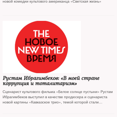
новой комедии культового американца «Светская жизнь»
Рустам Ибрагимбеков: «В моей стране
коррупция и тоталитаризм»
Сценарист культового фильма «Белое солнце пустыни» Рустам
Ибрагимбеков выступил в качестве продюсера и сценариста
новой картины «Кавказское трио», темой которой стали
отношения народов Закавказья. В интервью THE NEW TIMES он
рассказал, почему взялся за эту тему и как стал изгоем у себя