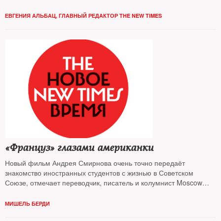
ЕВГЕНИЯ АЛЬБАЦ, ГЛАВНЫЙ РЕДАКТОР THE NEW TIMES
«Француз» глазами американки
Новый фильм Андрея Смирнова очень точно передаёт
знакомство иностранных студентов с жизнью в Советском
Союзе, отмечает переводчик, писатель и колумнист Moscow
Times
Мишель Берди
, вспоминая свой опыт знакомства с
советской Москвой
МИШЕЛЬ БЕРДИ