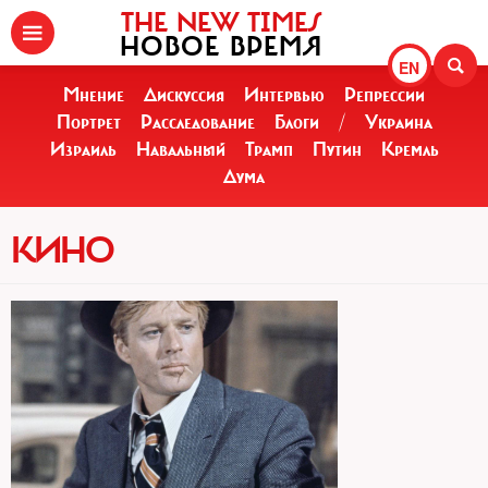
THE NEW TIMES
НОВОЕ ВРЕМЯ
EN
Мнение
Дискуссия
Интервью
Репрессии
Портрет
Расследование
Блоги
/
Украина
Израиль
Навальный
Трамп
Путин
Кремль
Дума
КИНО