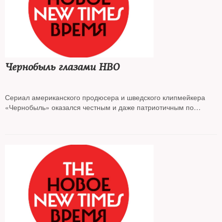
Чернобыль глазами HBO
Сериал американского продюсера и шведского клипмейкера
«Чернобыль» оказался честным и даже патриотичным по
отношению к России высказыванием: предварительные итоги
подводит публицист
Юрий Сапрыкин