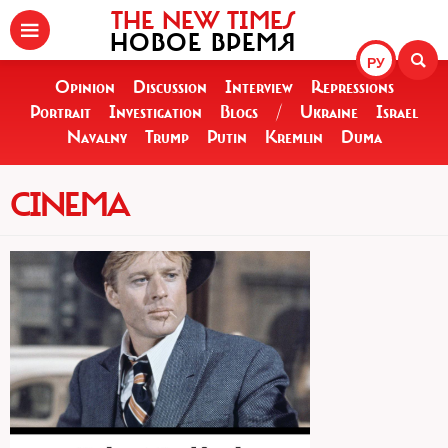
THE NEW TIMES
НОВОЕ ВРЕМЯ
РУ
Opinion
Discussion
Interview
Repressions
Portrait
Investigation
Blogs
/
Ukraine
Israel
Navalny
Trump
Putin
Kremlin
Duma
CINEMA