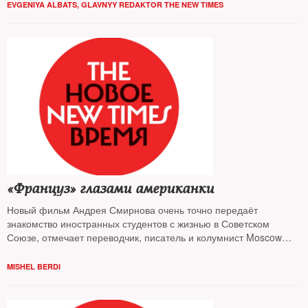
EVGENIYA ALBATS, GLAVNYY REDAKTOR THE NEW TIMES
«Француз» глазами американки
Новый фильм Андрея Смирнова очень точно передаёт
знакомство иностранных студентов с жизнью в Советском
Союзе, отмечает переводчик, писатель и колумнист Moscow
Times
Мишель Берди
, вспоминая свой опыт знакомства с
советской Москвой
MISHEL BERDI