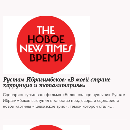
Рустам Ибрагимбеков: «В моей стране
коррупция и тоталитаризм»
Сценарист культового фильма «Белое солнце пустыни» Рустам
Ибрагимбеков выступил в качестве продюсера и сценариста
новой картины «Кавказское трио», темой которой стали
отношения народов Закавказья. В интервью THE NEW TIMES он
рассказал, почему взялся за эту тему и как стал изгоем у себя
на родине, в Азербайджане