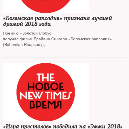
«Богемская рапсодия» признана лучшей
драмой 2018 года
Премию «Золотой глобус»
получил фильм Брайана Сингера «Богемская рапсодия»
(Bohemian Rhapsody),
рассказывающий о группе Queen и их вокалисте Фредди
Меркьюри
«Игра престолов» победила на «Эмми-2018»