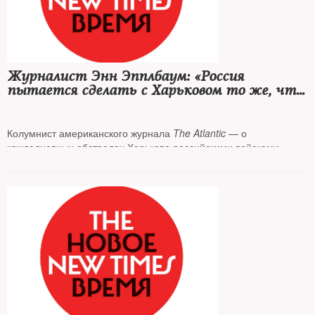
Журналист Энн Эпплбаум: «Россия
пытается сделать с Харьковом то же, что
она сделала с Грозным, Алеппо,
Мариуполем»
Колумнист американского журнала
The Atlantic
— о
каждодневных обстрелах Харькова российскими войсками