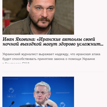
Иван Яковина: «Иранские аятоллы своей
ночной выходкой могут здорово усложнить
все расклады для Кремля в Украине и для
Китая на Дальнем Востоке»
Украинский журналист выражает надежду, что иранская атака
будет способствовать принятию закона о помощи Украине
в Конгрессе США