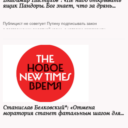
Владимир Пастухов*: «Не надо открывать
ящик Пандоры. Бог знает, что за дрянь
оттуда вылетит»
Публицист не советует Путину подписывать закон
о возвращении смертной казни, о котором заговорили
чиновники
Станислав Белковский*: «Отмена
моратория станет фатальным шагом для
Путина»