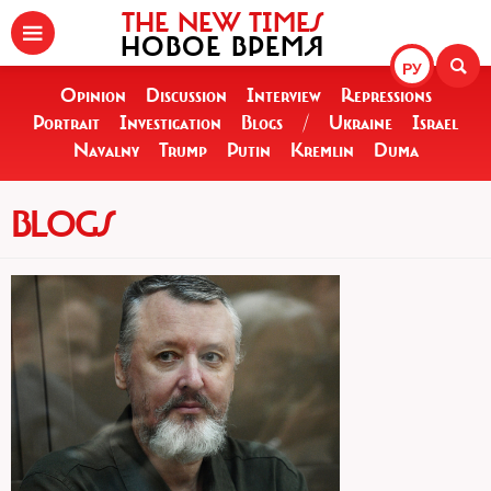
THE NEW TIMES
НОВОЕ ВРЕМЯ
РУ
Opinion
Discussion
Interview
Repressions
Portrait
Investigation
Blogs
/
Ukraine
Israel
Navalny
Trump
Putin
Kremlin
Duma
BLOGS