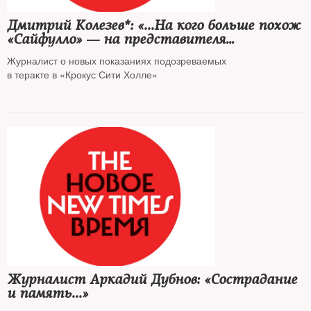
Дмитрий Колезев*: «...На кого больше похож
«Сайфулло» — на представителя
украинских спецслужб или на провокатора
Журналист о новых показаниях подозреваемых
ФСБ?»
в теракте в «Крокус Сити Холле»
Журналист Аркадий Дубнов: «Сострадание
и память...»