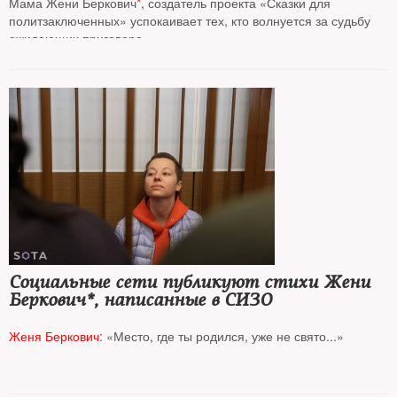
не тот случай»
Мама Жени Беркович
*
, создатель проекта «Сказки для
политзаключенных» успокаивает тех, кто волнуется за судьбу
ожидающих приговора
Социальные сети публикуют стихи Жени
Беркович*, написанные в СИЗО
Женя Беркович
: «Место, где ты родился, уже не свято...»