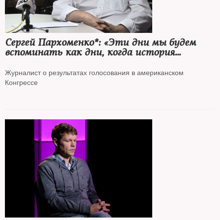
Сергей Пархоменко*: «Эти дни мы будем
вспоминать как дни, когда история
повернулась к победе Украины
и к наказанию агрессора»
Журналист о результатах голосования в американском
Конгрессе