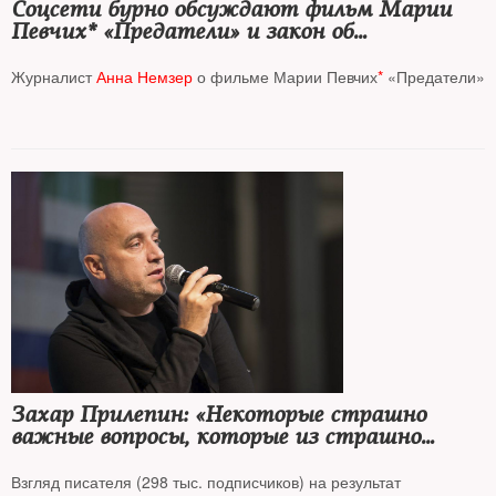
Соцсети бурно обсуждают фильм Марии
Певчих* «Предатели» и закон об
американской помощи Украине
Журналист
Анна Немзер
о фильме Марии Певчих
*
«Предатели»
Захар Прилепин: «Некоторые страшно
важные вопросы, которые из страшно
важных могут стать просто страшными»
Взгляд писателя (298 тыс. подписчиков) на результат