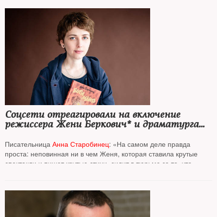
Соцсети отреагировали на включение
режиссера Жени Беркович* и драматурга
Светланы Петрийчук* в список
террористов и экстремистов
Писательница
Анна Старобинец
: «На самом деле правда
проста: неповинная ни в чем Женя, которая ставила крутые
спектакли и пишет крутые стихи, сидит в тюрьме за то, что
против войны»