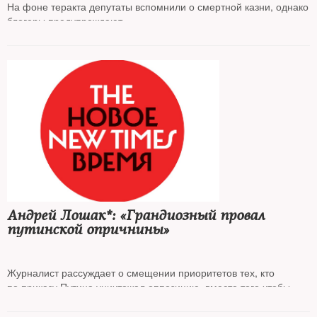
На фоне теракта депутаты вспомнили о смертной казни, однако
блогеры предупреждают
Андрей Лошак*: «Грандиозный провал
путинской опричнины»
Журналист рассуждает о смещении приоритетов тех, кто
по приказу Путина уничтожал оппозицию, вместо того чтобы
бороться с настоящим терроризмом