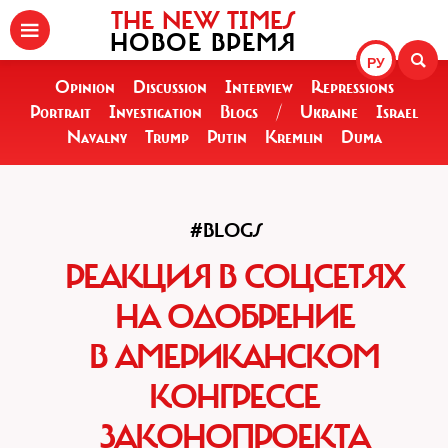
THE NEW TIMES
НОВОЕ ВРЕМЯ
РУ
Opinion
Discussion
Interview
Repressions
Portrait
Investigation
Blogs
/
Ukraine
Israel
Navalny
Trump
Putin
Kremlin
Duma
#BLOGS
РЕАКЦИЯ В СОЦСЕТЯХ
НА ОДОБРЕНИЕ
В АМЕРИКАНСКОМ
КОНГРЕССЕ
ЗАКОНОПРОЕКТА