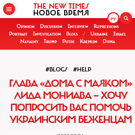
THE NEW TIMES
НОВОЕ ВРЕМЯ
РУ
Opinion
Discussion
Interview
Repressions
Portrait
Investigation
Blogs
/
Ukraine
Israel
Navalny
Trump
Putin
Kremlin
Duma
#BLOGS
#HELP
ГЛАВА «ДОМА С МАЯКОМ»
ЛИДА МОНИАВА — ХОЧУ
ПОПРОСИТЬ ВАС ПОМОЧЬ
УКРАИНСКИМ БЕЖЕНЦАМ