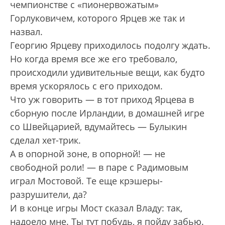
чемпионстве с «пионервожатым»
Горлуковичем, которого Ярцев же так и
назвал.
Георгию Ярцеву приходилось подолгу ждать.
Но когда время все же его требовало,
происходили удивительные вещи, как будто
время ускорялось с его приходом.
Что уж говорить — в тот приход Ярцева в
сборную после Ирландии, в домашней игре
со Швейцарией, вдумайтесь — Булыкин
сделал хет-трик.
А в опорной зоне, в опорной! — не
свободной роли! — в паре с Радимовым
играл Мостовой. Те еще крэшеры-
разрушители, да?
И в конце игры Мост сказал Владу: так,
надоело мне. Ты тут побудь, я пойду забью.