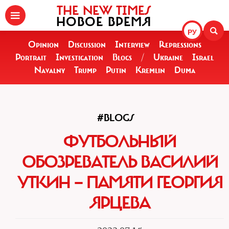
THE NEW TIMES
НОВОЕ ВРЕМЯ
РУ
Opinion
Discussion
Interview
Repressions
Portrait
Investigation
Blogs
/
Ukraine
Israel
Navalny
Trump
Putin
Kremlin
Duma
#BLOGS
ФУТБОЛЬНЫЙ
ОБОЗРЕВАТЕЛЬ ВАСИЛИЙ
УТКИН — ПАМЯТИ ГЕОРГИЯ
ЯРЦЕВА