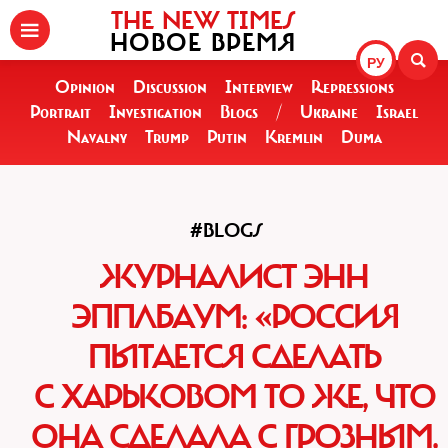
THE NEW TIMES
НОВОЕ ВРЕМЯ
РУ
Opinion
Discussion
Interview
Repressions
Portrait
Investigation
Blogs
/
Ukraine
Israel
Navalny
Trump
Putin
Kremlin
Duma
#BLOGS
ЖУРНАЛИСТ ЭНН
ЭППЛБАУМ: «РОССИЯ
ПЫТАЕТСЯ СДЕЛАТЬ
С ХАРЬКОВОМ ТО ЖЕ, ЧТО
ОНА СДЕЛАЛА С ГРОЗНЫМ,