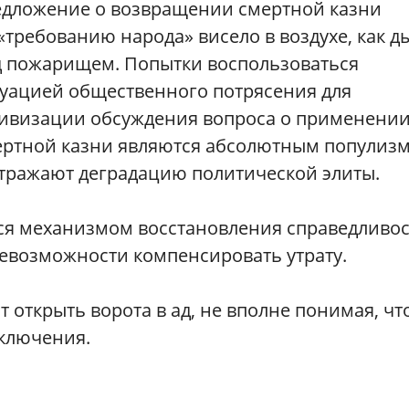
едложение о возвращении смертной казни
«требованию народа» висело в воздухе, как д
д пожарищем. Попытки воспользоваться
уацией общественного потрясения для
тивизации обсуждения вопроса о применени
ертной казни являются абсолютным популиз
тражают деградацию политической элиты.
ся механизмом восстановления справедливос
невозможности компенсировать утрату.
т открыть ворота в ад, не вполне понимая, чт
сключения.