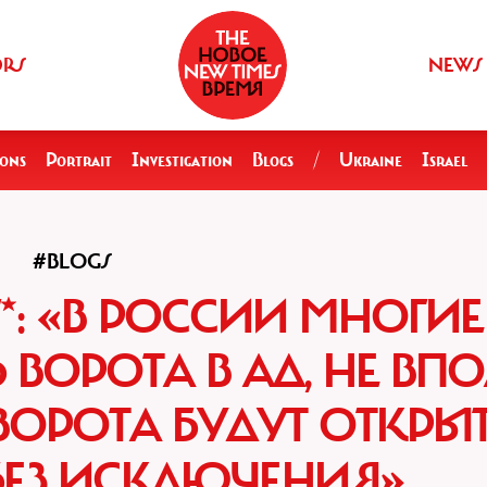
ORS
NEWS
ions
Portrait
Investigation
Blogs
/
Ukraine
Israel
#BLOGS
*: «В РОССИИ МНОГИЕ
ВОРОТА В АД, НЕ ВП
ВОРОТА БУДУТ ОТКРЫ
БЕЗ ИСКЛЮЧЕНИЯ»