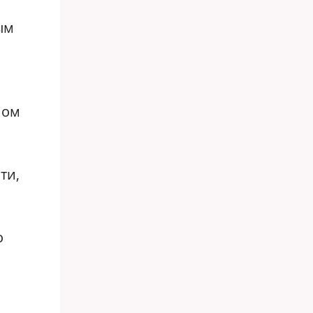
ым
и
мом
ти,
о