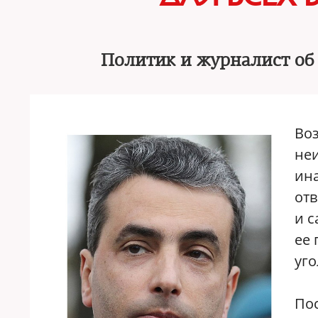
Политик и журналист об
Во
не
ина
отв
и 
ее 
уго
Пос