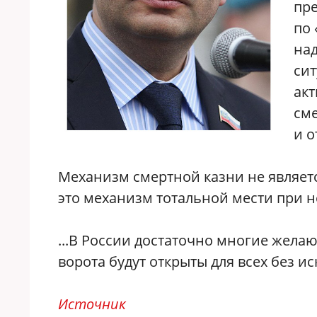
пр
по 
на
сит
ак
см
и о
Механизм смертной казни не являет
это механизм тотальной мести при 
...В России достаточно многие желаю
ворота будут открыты для всех без и
Источник