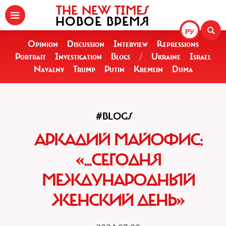
THE NEW TIMES
НОВОЕ ВРЕМЯ
РУ
Opinion
Discussion
Interview
Repressions
Portrait
Investigation
Blogs
/
Ukraine
Israel
Navalny
Trump
Putin
Kremlin
Duma
#BLOGS
АРКАДИЙ МАЙОФИС:
«...СЕГОДНЯ
МЕЖДУНАРОДНЫЙ
ЖЕНСКИЙ ДЕНЬ»