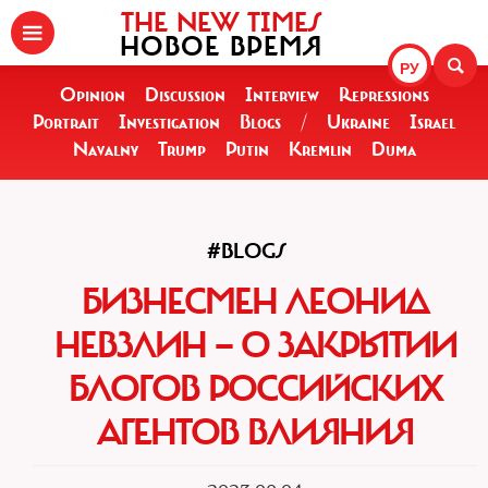
THE NEW TIMES
НОВОЕ ВРЕМЯ
РУ
Opinion
Discussion
Interview
Repressions
Portrait
Investigation
Blogs
/
Ukraine
Israel
Navalny
Trump
Putin
Kremlin
Duma
#BLOGS
БИЗНЕСМЕН ЛЕОНИД
НЕВЗЛИН — О ЗАКРЫТИИ
БЛОГОВ РОССИЙСКИХ
АГЕНТОВ ВЛИЯНИЯ