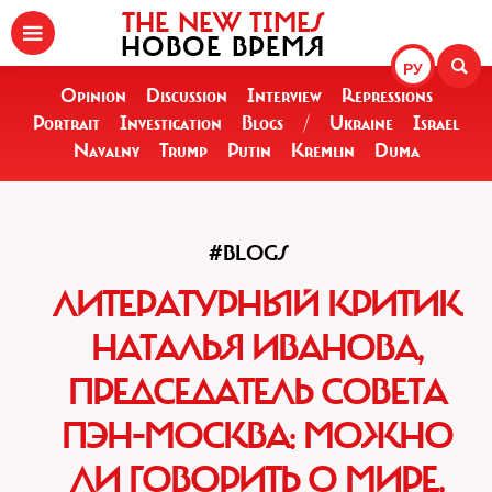
THE NEW TIMES
НОВОЕ ВРЕМЯ
РУ
Opinion
Discussion
Interview
Repressions
Portrait
Investigation
Blogs
/
Ukraine
Israel
Navalny
Trump
Putin
Kremlin
Duma
#BLOGS
ЛИТЕРАТУРНЫЙ КРИТИК
НАТАЛЬЯ ИВАНОВА,
ПРЕДСЕДАТЕЛЬ СОВЕТА
ПЭН-МОСКВА: МОЖНО
ЛИ ГОВОРИТЬ О МИРЕ,