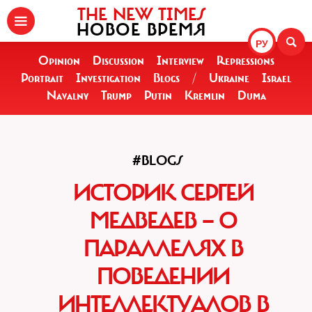
THE NEW TIMES
НОВОЕ ВРЕМЯ
РУ
Opinion
Discussion
Interview
Repressions
Portrait
Investigation
Blogs
/
Ukraine
Israel
Navalny
Trump
Putin
Kremlin
Duma
#BLOGS
ИСТОРИК СЕРГЕЙ
МЕДВЕДЕВ — О
ПАРАЛЛЕЛЯХ В
ПОВЕДЕНИИ
ИНТЕЛЛЕКТУАЛОВ В