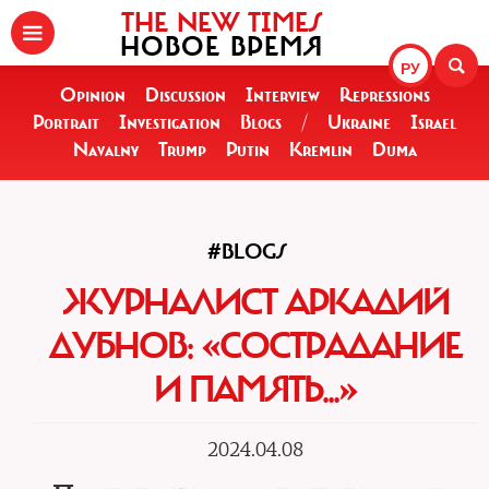
THE NEW TIMES
НОВОЕ ВРЕМЯ
РУ
Opinion
Discussion
Interview
Repressions
Portrait
Investigation
Blogs
/
Ukraine
Israel
Navalny
Trump
Putin
Kremlin
Duma
#BLOGS
ЖУРНАЛИСТ АРКАДИЙ
ДУБНОВ: «СОСТРАДАНИЕ
И ПАМЯТЬ...»
2024.04.08