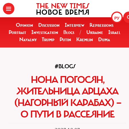
THE NEW TIMES
НОВОЕ ВРЕМЯ
РУ
Opinion
Discussion
Interview
Repressions
Portrait
Investigation
Blogs
/
Ukraine
Israel
Navalny
Trump
Putin
Kremlin
Duma
#BLOGS
НОНА ПОГОСЯН,
ЖИТЕЛЬНИЦА АРЦАХА
(НАГОРНЫЙ КАРАБАХ) —
О ПУТИ В РАССЕЯНИЕ