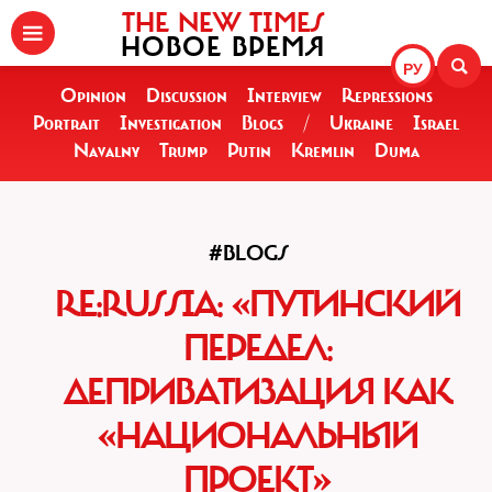
THE NEW TIMES
НОВОЕ ВРЕМЯ
РУ
Opinion
Discussion
Interview
Repressions
Portrait
Investigation
Blogs
/
Ukraine
Israel
Navalny
Trump
Putin
Kremlin
Duma
#BLOGS
RE:RUSSIA: «ПУТИНСКИЙ
ПЕРЕДЕЛ:
ДЕПРИВАТИЗАЦИЯ КАК
«НАЦИОНАЛЬНЫЙ
ПРОЕКТ»