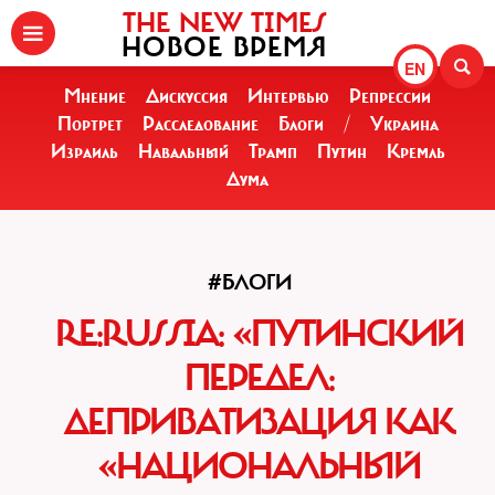
THE NEW TIMES
НОВОЕ ВРЕМЯ
EN
Мнение
Дискуссия
Интервью
Репрессии
Портрет
Расследование
Блоги
/
Украина
Израиль
Навальный
Трамп
Путин
Кремль
Дума
#БЛОГИ
RE:RUSSIA: «ПУТИНСКИЙ
ПЕРЕДЕЛ:
ДЕПРИВАТИЗАЦИЯ КАК
«НАЦИОНАЛЬНЫЙ