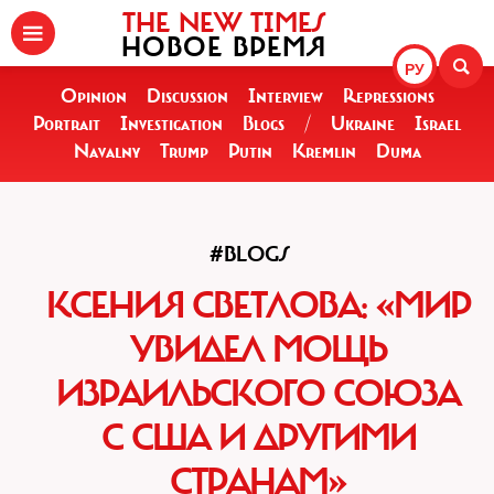
THE NEW TIMES
НОВОЕ ВРЕМЯ
РУ
Opinion
Discussion
Interview
Repressions
Portrait
Investigation
Blogs
/
Ukraine
Israel
Navalny
Trump
Putin
Kremlin
Duma
#BLOGS
КСЕНИЯ СВЕТЛОВА: «МИР
УВИДЕЛ МОЩЬ
ИЗРАИЛЬСКОГО СОЮЗА
С США И ДРУГИМИ
СТРАНАМ»