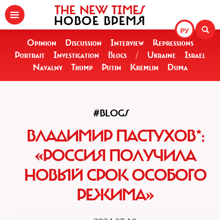
THE NEW TIMES
НОВОЕ ВРЕМЯ
РУ
Opinion
Discussion
Interview
Repressions
Portrait
Investigation
Blogs
/
Ukraine
Israel
Navalny
Trump
Putin
Kremlin
Duma
#BLOGS
ВЛАДИМИР ПАСТУХОВ*:
«РОССИЯ ПОЛУЧИЛА
НОВЫЙ СРОК ОСОБОГО
РЕЖИМА»