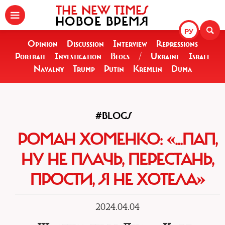
THE NEW TIMES
НОВОЕ ВРЕМЯ
РУ
Opinion
Discussion
Interview
Repressions
Portrait
Investigation
Blogs
/
Ukraine
Israel
Navalny
Trump
Putin
Kremlin
Duma
#BLOGS
РОМАН ХОМЕНКО: «...ПАП,
НУ НЕ ПЛАЧЬ, ПЕРЕСТАНЬ,
ПРОСТИ, Я НЕ ХОТЕЛА»
2024.04.04