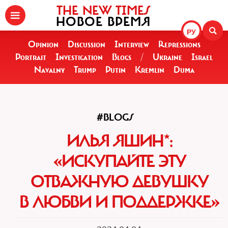
THE NEW TIMES
НОВОЕ ВРЕМЯ
РУ
Opinion
Discussion
Interview
Repressions
Portrait
Investigation
Blogs
/
Ukraine
Israel
Navalny
Trump
Putin
Kremlin
Duma
#BLOGS
ИЛЬЯ ЯШИН*:
«ИСКУПАЙТЕ ЭТУ
ОТВАЖНУЮ ДЕВУШКУ
В ЛЮБВИ И ПОДДЕРЖКЕ»