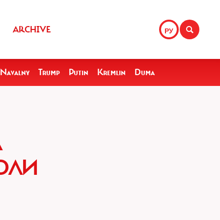
ARCHIVE
РУ
Navalny
Trump
Putin
Kremlin
Duma
А
ОЛИ