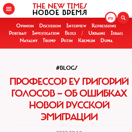
THE NEW TIMES
НОВОЕ ВРЕМЯ
РУ
Opinion
Discussion
Interview
Repressions
Portrait
Investigation
Blogs
/
Ukraine
Israel
Navalny
Trump
Putin
Kremlin
Duma
#BLOGS
ПРОФЕССОР ЕУ ГРИГОРИЙ
ГОЛОСОВ — ОБ ОШИБКАХ
НОВОЙ РУССКОЙ
ЭМИГРАЦИИ