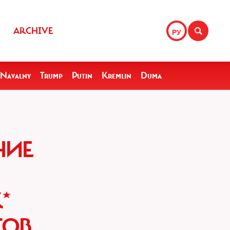
ARCHIVE
РУ
Navalny
Trump
Putin
Kremlin
Duma
НИЕ
*
ТОВ