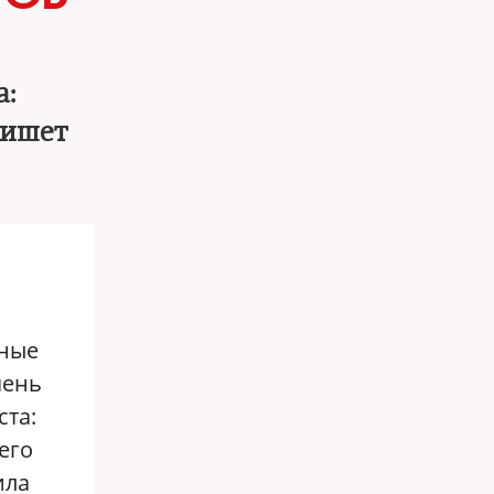
а:
пишет
ьные
чень
ста:
его
ила