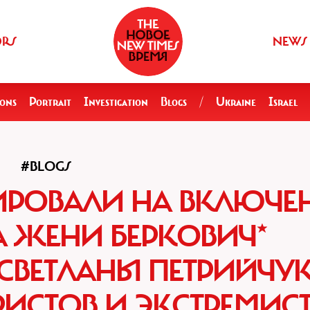
ORS
NEWS
ions
Portrait
Investigation
Blogs
/
Ukraine
Israel
#BLOGS
ИРОВАЛИ НА ВКЛЮЧЕ
 ЖЕНИ БЕРКОВИЧ*
 СВЕТЛАНЫ ПЕТРИЙЧУК
РИСТОВ И ЭКСТРЕМИС