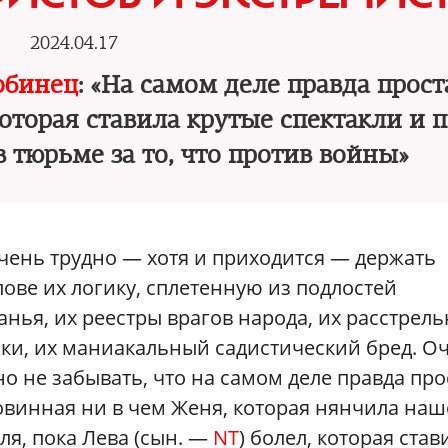
2024.04.17
обинец
: «На самом деле правда прост
оторая ставила крутые спектакли и 
в тюрьме за то, что против войны»
Очень трудно — хотя и приходится — держать
лове их логику, сплетенную из подлостей
анья, их реестры врагов народа, их расстрел
ки, их маниакальный садистический бред. О
о не забывать, что на самом деле правда про
винная ни в чем Женя, которая нянчила наш
ля, пока Лева (сын. —
NT
) болел, которая став