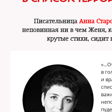
Писательница
Анна Стар
неповинная ни в чем Женя, к
крутые стихи, сидит 
«...
в го
и вр
спис
важн
непо
пуде