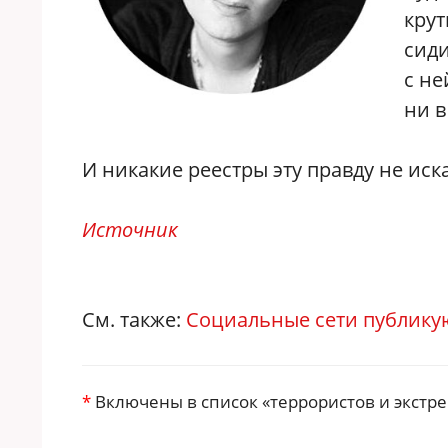
крут
сиди
с не
ни в
И никакие реестры эту правду не иска
Источник
См. также:
Социальные сети публику
*
Включены в список «террористов и экстре