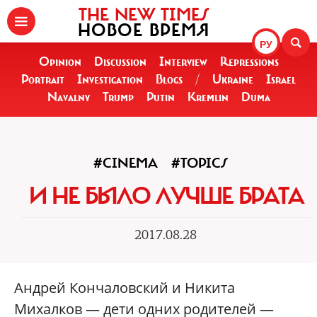
THE NEW TIMES
НОВОЕ ВРЕМЯ
РУ
Opinion
Discussion
Interview
Repressions
Portrait
Investigation
Blogs
/
Ukraine
Israel
Navalny
Trump
Putin
Kremlin
Duma
#CINEMA
#TOPICS
И НЕ БЫЛО ЛУЧШЕ БРАТА
2017.08.28
Андрей Кончаловский и Никита
Михалков — дети одних родителей —