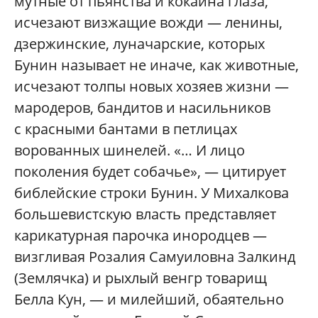
мутные от пьянства и кокаина глаза,
исчезают визжащие вожди — ленины,
дзержинские, луначарские, которых
Бунин называет не иначе, как животные,
исчезают толпы новых хозяев жизни —
мародеров, бандитов и насильников
с красными бантами в петлицах
ворованных шинелей. «… И лицо
поколения будет собачье», — цитирует
библейские строки Бунин. У Михалкова
большевистскую власть представляет
карикатурная парочка инородцев —
визгливая Розалия Самуиловна Залкинд
(Землячка) и рыхлый венгр товарищ
Белла Кун, — и милейший, обаятельно