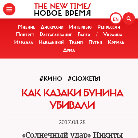
THE NEW TIMES
НОВОЕ ВРЕМЯ
EN
Мнение
Дискуссия
Интервью
Репрессии
Портрет
Расследование
Блоги
/
Украина
Израиль
Навальный
Трамп
Путин
Кремль
Дума
#КИНО
#СЮЖЕТЫ
КАК КАЗАКИ БУНИНА
УБИВАЛИ
2017.08.28
«Солнечный удар» Никиты