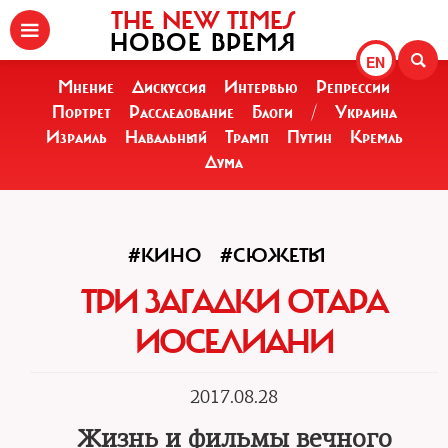
THE NEW TIMES
НОВОЕ ВРЕМЯ
EN
Мнение
Дискуссия
Интервью
Репрессии
Портрет
Расследование
Блоги
/
Украина
Израиль
Навальный
Трамп
Путин
Кремль
Дума
#КИНО
#СЮЖЕТЫ
ТРИ ЗАГАДКИ ОТАРА
ИОСЕЛИАНИ
2017.08.28
Жизнь и фильмы вечного