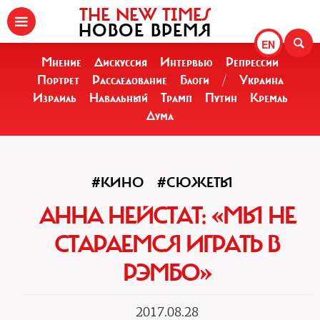
THE NEW TIMES
НОВОЕ ВРЕМЯ
EN
Мнение
Дискуссия
Интервью
Репрессии
Портрет
Расследование
Блоги
/
Украина
Израиль
Навальный
Трамп
Путин
Кремль
Дума
#КИНО
#СЮЖЕТЫ
АННА НЕЙСТАТ: «МЫ НЕ
СТАРАЕМСЯ ИГРАТЬ В
РЭМБО»
2017.08.28