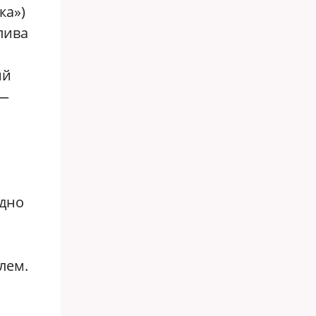
ка»)
лива
ий
 —
здно
лем.