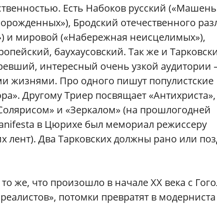
твенностью. Есть Набоков русский («Машень
норожденных»), Бродский отечественного раз
») и мировой («Набережная неисцелимых»),
ропейский, баухаусовский. Так же и Тарковск
аревший, интересный очень узкой аудитории
и жизнями. Про одного пишут популистские
ора». Другому Триер посвящает «Антихриста»,
«Солярисом» и «Зеркалом» (на прошлогодней
anifesta в Цюрихе был мемориал режиссеру
х лент). Два Тарковских должны рано или по
то же, что произошло в начале XX века с Гого
 реалистов», потомки превратят в модерниста