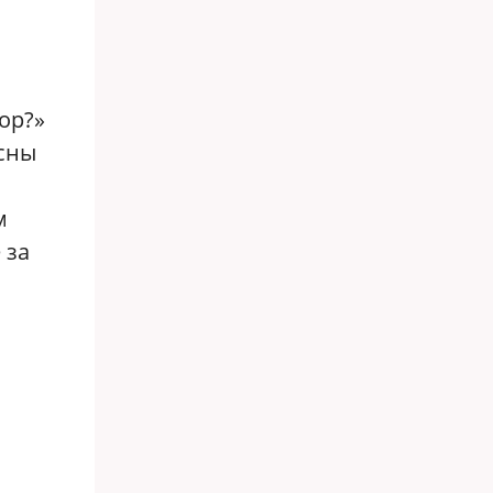
ор?»
ясны
м
 за