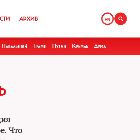
СТИ
АРХИВ
EN
Навальный
Трамп
Путин
Кремль
Дума
Ь
дия
e. Что