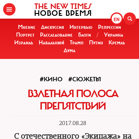
THE NEW TIMES
НОВОЕ ВРЕМЯ
EN
Мнение
Дискуссия
Интервью
Репрессии
Портрет
Расследование
Блоги
/
Украина
Израиль
Навальный
Трамп
Путин
Кремль
Дума
#КИНО
#СЮЖЕТЫ
ВЗЛЕТНАЯ ПОЛОСА
ПРЕПЯТСТВИЙ
2017.08.28
С отечественного «Экипажа» на