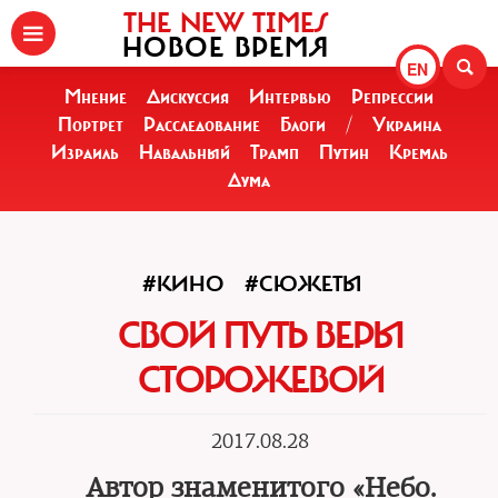
THE NEW TIMES
НОВОЕ ВРЕМЯ
EN
Мнение
Дискуссия
Интервью
Репрессии
Портрет
Расследование
Блоги
/
Украина
Израиль
Навальный
Трамп
Путин
Кремль
Дума
#КИНО
#СЮЖЕТЫ
СВОЙ ПУТЬ ВЕРЫ
СТОРОЖЕВОЙ
2017.08.28
Автор знаменитого «Небо.