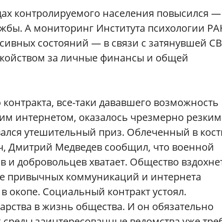
дах контролируемого населения повысился —
жбы. А мониторинг Института психологии РА
сивных состояний — в связи с затянувшей СВ
койством за личные финансы и общей
контракта, все-таки дававшего возможность
оим интернетом, оказалось чрезмерно резким
вался утешительный приз. Облеченный в кос
ч, Дмитрий Медведев сообщил, что военной
в и добровольцев хватает. Общество вздохне
ие привычных коммуникаций и интернета
в окопе. Социальный контракт устоял.
арства в жизнь общества. И он обязательно
т-среды заинтересованные ведомства уже тре