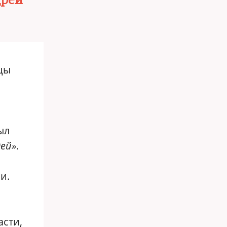
дрей
ицы
ыл
ей»
.
и.
асти,