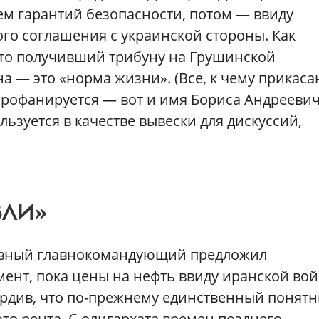
ем гарантий безопасности, потом — ввиду
го соглашения с украинской стороны. Как
-то получивший трибуну на Грушинской
 — это «норма жизни». (Все, к чему прикаса
профанируется — вот и имя Бориса Андрееви
зуется в качестве вывески для дискуссий,
ВЛИ»
ховный главнокомандующий предложил
ент, пока цены на нефть ввиду иранской во
вердив, что по-прежнему единственный понят
о рента. С олигархата времен позднего