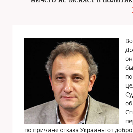
ничего не меняет в полити
Во
До
он
бы
по
це
Су
об
Сп
пе
по причине отказа Украины от добр