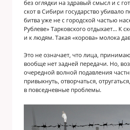
без оглядки на здравый смысл и с г
скот в Сибири государство убивало 
битва уже не с городской частью нас
Рублеве» Тарковского отдыхает... К с
и к людям. Такая «корова» молока дав
Это не означает, что лица, принима
вообще нет задней передачи. Но, во
очередной волной подавления част
привыкнуть, отворчаться, отругаться
в повседневные проблемы.