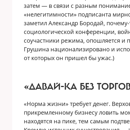
затем — в связи с разным понимани
«нелегитимности» подписанта мирно
заметил Александр Бородай, почему
социологической конференции, война
соучастники режима, опошляется и 
Грушина национализировано и исполь
от которых он пришел бы ужас.)
«ДАВАЙ-КА БЕЗ ТОРГО
«Норма жизни» требует денег. Вер
прикремленному бизнесу ловить мом
находятся на пике, тем самым подт
Кремлю источник существования — эт