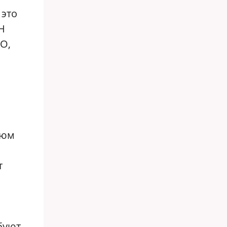
 это
Н
О,
тюм
т
буют