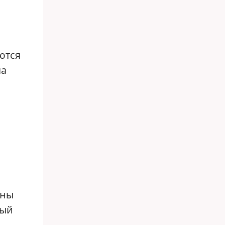
ются
ча
йны
ный