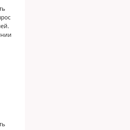
ть
прос
ей.
унии
ть