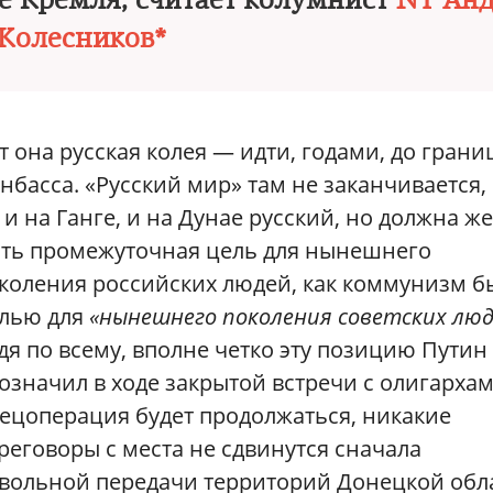
ке Кремля, считает колумнист
NT Ан
Колесников*
т она русская колея — идти, годами, до гран
нбасса. «Русский мир» там не заканчивается,
 и на Ганге, и на Дунае русский, но должна же
ть промежуточная цель для нынешнего
коления российских людей, как коммунизм б
лью для
«нынешнего поколения советских люд
дя по всему, вполне четко эту позицию Путин
означил в ходе закрытой встречи с олигархам
ецоперация будет продолжаться, никакие
реговоры с места не сдвинутся сначала
овольной передачи территорий Донецкой обл