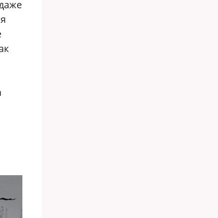
 даже
ая
е
ак
а