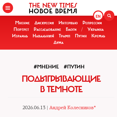
THE NEW TIMES
НОВОЕ ВРЕМЯ
EN
Мнение
Дискуссия
Интервью
Репрессии
Портрет
Расследование
Блоги
/
Украина
Израиль
Навальный
Трамп
Путин
Кремль
Дума
#МНЕНИЕ
#ПУТИН
ПОДЫГРЫВАЮЩИЕ
В ТЕМНОТЕ
2026.06.13 |
Андрей Колесников*