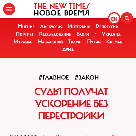
THE NEW TIMES
НОВОЕ ВРЕМЯ
EN
Мнение
Дискуссия
Интервью
Репрессии
Портрет
Расследование
Блоги
/
Украина
Израиль
Навальный
Трамп
Путин
Кремль
Дума
#ГЛАВНОЕ
#ЗАКОН
СУДЫ ПОЛУЧАТ
УСКОРЕНИЕ БЕЗ
ПЕРЕСТРОЙКИ