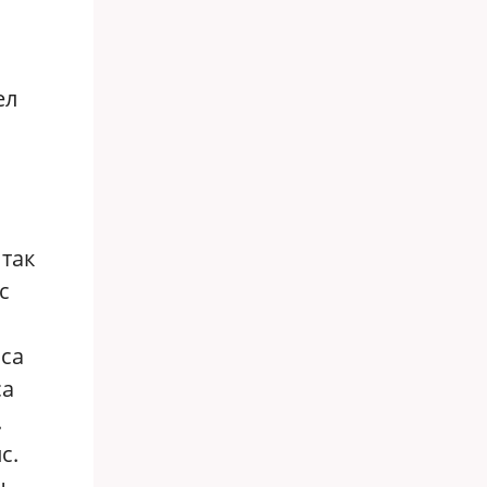
ел
 так
с
иса
са
.
с.
н