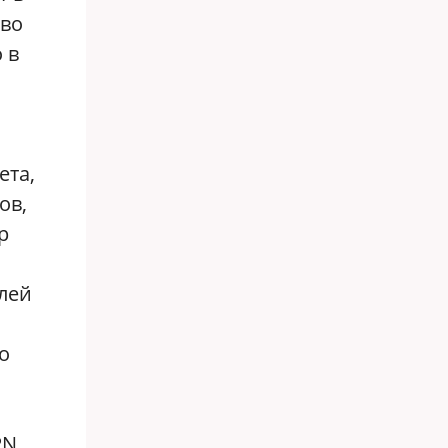
тво
 в
ета,
ов,
p
лей
о
PN,