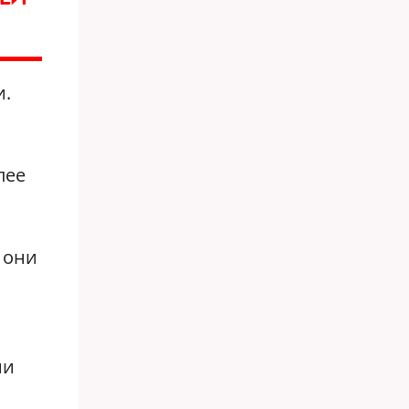
и.
лее
 они
ии