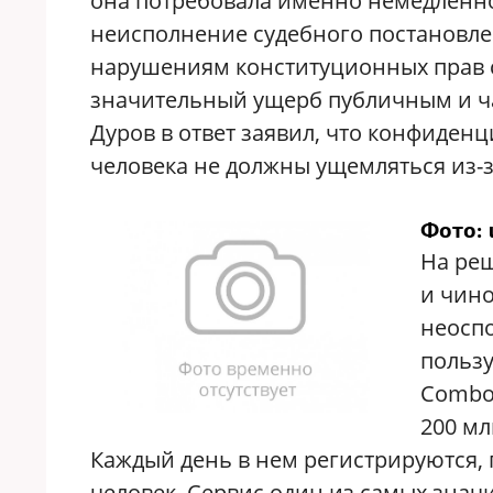
она потребовала именно немедленно
неисполнение судебного постановле
нарушениям конституционных прав 
значительный ущерб публичным и ча
Дуров в ответ заявил, что конфиден
человека не должны ущемляться из-з
Фото: 
На реш
и чино
неоспо
пользу
Combot
200 мл
Каждый день в нем регистрируются, п
человек. Сервис один из самых знач