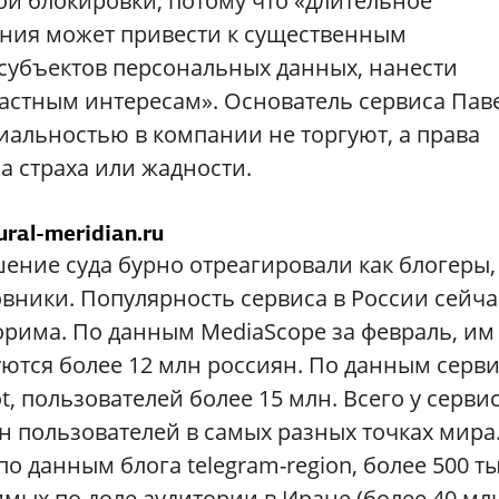
й блокировки, потому что «длительное
ния может привести к существенным
субъектов персональных данных, нанести
стным интересам». Основатель сервиса Пав
циальностью в компании не торгуют, а права
а страха или жадности.
ural-meridian.ru
ение суда бурно отреагировали как блогеры,
вники. Популярность сервиса в России сейча
рима. По данным MediaScope за февраль, им
ются более 12 млн россиян. По данным серв
, пользователей более 15 млн. Всего у серви
н пользователей в самых разных точках мира
о данным блога telegram-region, более 500 ты
имых по доле аудитории в Иране (более 40 мл