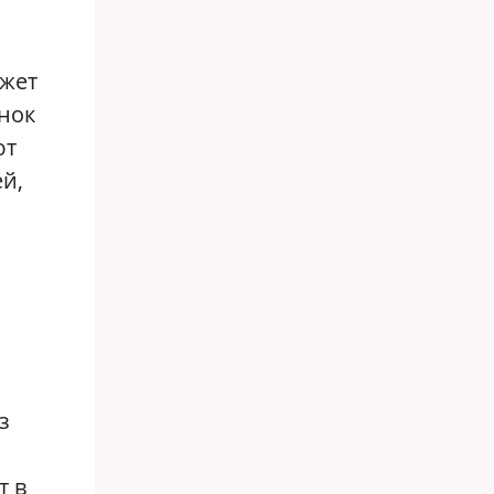
ожет
нок
ют
й,
з
т в