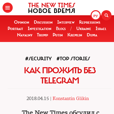
THE NEW TIMES
НОВОЕ ВРЕМЯ
РУ
Opinion
Discussion
Interview
Repressions
Portrait
Investigation
Blogs
/
Ukraine
Israel
Navalny
Trump
Putin
Kremlin
Duma
#SECURITY
#TOP STORIES
КАК ПРОЖИТЬ БЕЗ
TELEGRAM
2018.04.15 |
Konstantin Glikin
The New Times обсудил с