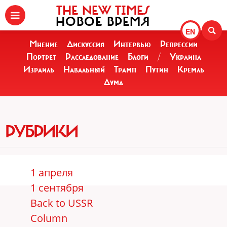
THE NEW TIMES
НОВОЕ ВРЕМЯ
EN
Мнение
Дискуссия
Интервью
Репрессии
Портрет
Расследование
Блоги
/
Украина
Израиль
Навальный
Трамп
Путин
Кремль
Дума
РУБРИКИ
1 апреля
1 сентября
Back to USSR
Column